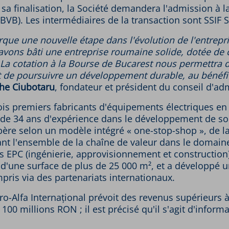
à sa finalisation, la Société demandera l'admission à 
VB). Les intermédiaires de la transaction sont SSIF Sw
arque une nouvelle étape dans l'évolution de l'entrep
 avons bâti une entreprise roumaine solide, dotée de 
 La cotation à la Bourse de Bucarest nous permettra d
t de poursuivre un développement durable, au bénéfic
he Ciubotaru
, fondateur et président du conseil d'adm
rois premiers fabricants d'équipements électriques 
de 34 ans d'expérience dans le développement de sol
père selon un modèle intégré « one-stop-shop », de la 
ant l'ensemble de la chaîne de valeur dans le domai
s EPC (ingénierie, approvisionnement et construction
'une surface de plus de 25 000 m², et a développé un
compris via des partenariats internationaux.
ectro-Alfa Internațional prévoit des revenus supérieur
100 millions RON ; il est précisé qu'il s'agit d'infor