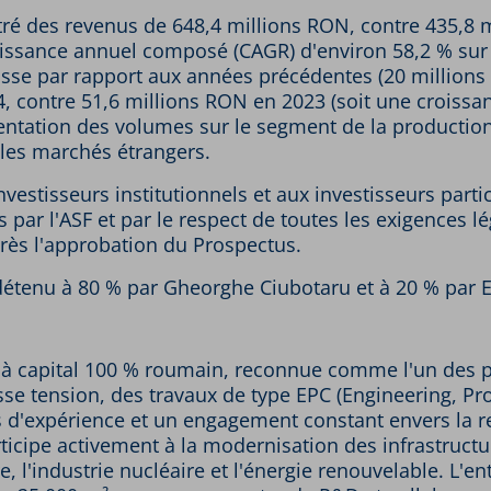
istré des revenus de 648,4 millions RON, contre 435,8
oissance annuel composé (CAGR) d'environ 58,2 % sur 
usse par rapport aux années précédentes (20 millions
4, contre 51,6 millions RON en 2023 (soit une croissa
mentation des volumes sur le segment de la productio
 les marchés étrangers.
investisseurs institutionnels et aux investisseurs parti
par l'ASF et par le respect de toutes les exigences lé
près l'approbation du Prospectus.
i détenu à 80 % par Gheorghe Ciubotaru et à 20 % par
se à capital 100 % roumain, reconnue comme l'un des 
e tension, des travaux de type EPC (Engineering, Pro
ans d'expérience et un engagement constant envers la
participe activement à la modernisation des infrastruc
ire, l'industrie nucléaire et l'énergie renouvelable. L'