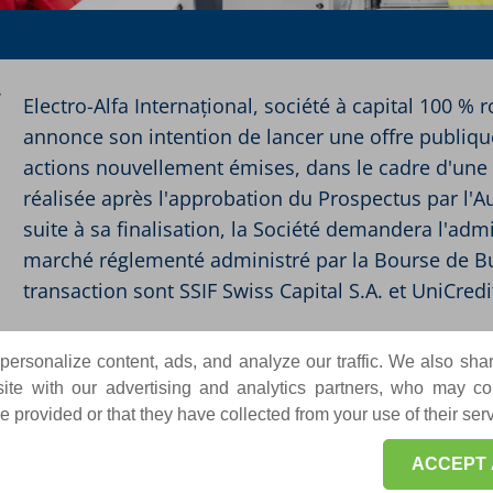
Electro-Alfa Internațional, société à capital 100 %
annonce son intention de lancer une offre publique
actions nouvellement émises, dans le cadre d'une a
réalisée après l'approbation du Prospectus par l'Aut
suite à sa finalisation, la Société demandera l'adm
marché réglementé administré par la Bourse de Buc
transaction sont SSIF Swiss Capital S.A. et UniCredi
TÉLÉCHARGEZ POUR CONSULTER LE DOCUMENT C
ersonalize content, ads, and analyze our traffic. We also sha
D'ELECTRO-ALFA INTERNAȚIONAL À LA BOURSE DE
te with our advertising and analytics partners, who may co
 provided or that they have collected from your use of their ser
ACCEPT 
TÉLÉCHARGER