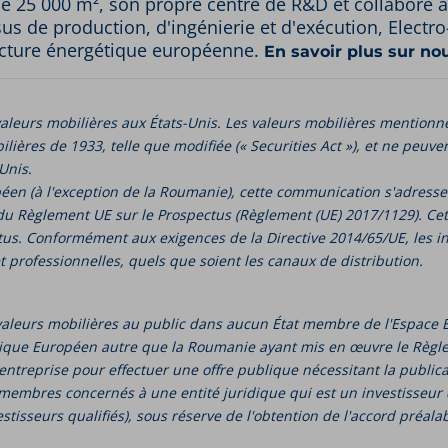
 25 000 m², son propre centre de R&D et collabore av
sus de production, d'ingénierie et d'exécution, Electr
ructure énergétique européenne.
En savoir plus sur no
valeurs mobilières aux États-Unis. Les valeurs mobilières mentio
lières de 1933, telle que modifiée (« Securities Act »), et ne peuven
Unis.
en (à l'exception de la Roumanie), cette communication s'adress
 (e) du Règlement UE sur le Prospectus (Règlement (UE) 2017/1129). 
tus. Conformément aux exigences de la Directive 2014/65/UE, les 
t professionnelles, quels que soient les canaux de distribution.
de valeurs mobilières au public dans aucun État membre de l'Espa
ue Européen autre que la Roumanie ayant mis en œuvre le Règlem
ntreprise pour effectuer une offre publique nécessitant la publica
 membres concernés à une entité juridique qui est un investisseur
tisseurs qualifiés), sous réserve de l'obtention de l'accord préal