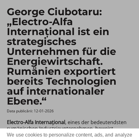
George Ciubotaru:
„Electro-Alfa
Internațional ist ein
strategisches
Unternehmen für die
Energiewirtschaft.
Rumänien exportiert
bereits Technologien
auf internationaler
Ebene.“
Data publicării: 12-01-2026 ​
Electro-Alfa Internațional
, eines der bedeutendsten
rumänischen Industrieunternehmen, beweist
weiterhin, dass die lokale Industrie auf europäischer
We use cookies to personalize content, ads, and analyze