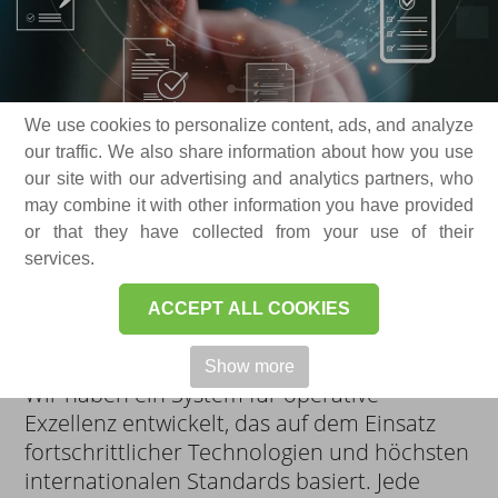
We use cookies to personalize content, ads, and analyze
our traffic. We also share information about how you use
our site with our advertising and analytics partners, who
ZERTIFIZIERUNG
may combine it with other information you have provided
or that they have collected from your use of their
services.
Unsere Expertise – Zertifizierte Leistung,
bewährte Exzellenz
ACCEPT ALL COOKIES
Show more
Wir haben ein System für operative
Exzellenz entwickelt, das auf dem Einsatz
fortschrittlicher Technologien und höchsten
internationalen Standards basiert. Jede