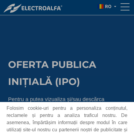
RO
OFERTA PUBLICA
INIȚIALĂ (IPO)
Pentru a putea vizualiza și/sau descărca
documentele referitoare la IPO, vă rugăm
Folosim cookie-uri pentru a personaliza conținutul,
reclamele și pentru a analiza traficul nostru. De
selectați țara din care accesați site-ul în
asemenea, împărtășim informații despre modul în care
căsuța de mai jos și să citiți cu atenție
utilizați site-ul nostru cu partenerii noștri de publicitate și
anunțul înainte de a decide dacă doriți să