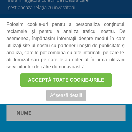
Intră în legătură cu echipa noastră care
gestionează relația cu investitorii.
Folosim cookie-uri pentru a personaliza conținutul,
reclamele și pentru a analiza traficul nostru. De
asemenea, împărtășim informații despre modul în care
Email:
investitori@electroalfa.ro
utilizați site-ul nostru cu partenerii noștri de publicitate și
analiză, care le pot combina cu alte informații pe care le-
ați furnizat sau pe care le-au colectat în urma utilizării
Telefon: +40 734 333 355
serviciilor lor de către dumneavoastră.
ACCEPTĂ TOATE COOKIE-URILE
Contactează-ne!
Afișează detalii