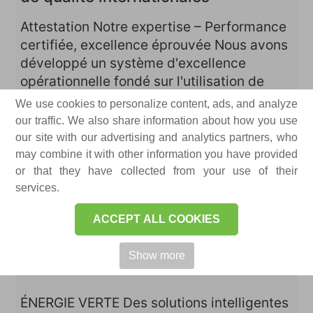
Attestation Notre expertise – Performance
certifiée, excellence éprouvée Nous avons
développé un système d'excellence
opérationnelle fondé sur l'utilisation de
technologies de pointe et les normes
We use cookies to personalize content, ads, and analyze
internationales les plus ...
our traffic. We also share information about how you use
our site with our advertising and analytics partners, who
may combine it with other information you have provided
Équipement électrique Nos spécialistes
or that they have collected from your use of their
développent des équipements électriques
services.
depuis plus de 30 ans. Leur expérience se
reflète dans la qualité et la fiabilité de nos
ACCEPT ALL COOKIES
produits. Le respect de l'éthique
professionnelle et la ...
Show more
ÉNERGIE VERTE Des solutions intelligentes