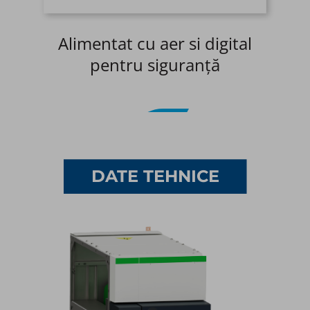
 fi
Alimentat cu aer si digital
s
pentru siguranță
in
1/5
DATE TEHNICE