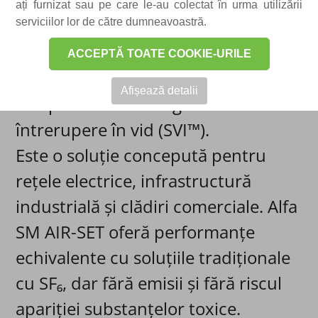
modulară de celule de distribuție
ați furnizat sau pe care le-au colectat în urma utilizării
serviciilor lor de către dumneavoastră.
secundară până la 1250 A / 24 kV –
cu tehnologie SF₆ FREE de medie
ACCEPTĂ TOATE COOKIE-URILE
tensiune, izolată în aer pur și
Afișează detalii
echipată cu tehnologie de
întrerupere în vid (SVI™).
Este o soluție concepută pentru
rețele electrice, infrastructură
industrială și clădiri comerciale. Alfa
SM AIR-SET oferă performanțe
echivalente cu soluțiile tradiționale
cu SF₆, dar fără emisii și fără riscul
apariției substanțelor toxice.