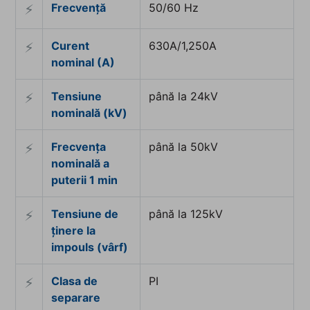
Frecvență
50/60 Hz
⚡︎
Curent
630A/1,250A
⚡︎
nominal (A)
Tensiune
până la 24kV
⚡︎
nominală (kV)
Frecvența
până la 50kV
⚡︎
nominală a
puterii 1 min
Tensiune de
până la 125kV
⚡︎
ținere la
impouls (vârf)
Clasa de
PI
⚡︎
separare