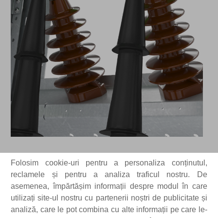
Despre ALFA SM AIR-SET
Folosim cookie-uri pentru a personaliza conținutul,
reclamele și pentru a analiza traficul nostru. De
asemenea, împărtășim informații despre modul în care
utilizați site-ul nostru cu partenerii noștri de publicitate și
Alfa SM AIR-SET
este o gamă
analiză, care le pot combina cu alte informații pe care le-