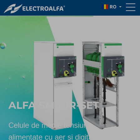
RO
ALFA SM AIR-SET
C
elule de medie tensiune
alimentate cu aer și digital