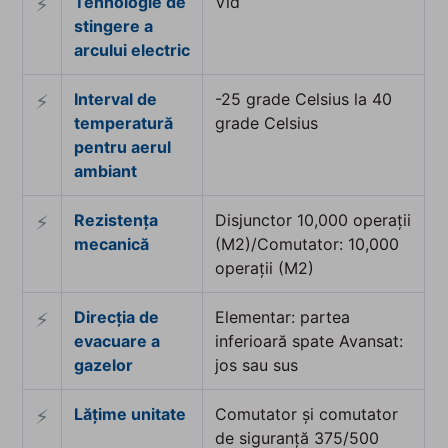
Tehnologie de
Vid
⚡︎
stingere a
arcului electric
Interval de
-25 grade Celsius la 40
⚡︎
temperatură
grade Celsius
pentru aerul
ambiant
Rezistența
Disjunctor 10,000 operații
⚡︎
mecanică
(M2)/Comutator: 10,000
operații (M2)
Direcția de
Elementar: partea
⚡︎
evacuare a
inferioară spate Avansat:
gazelor
jos sau sus
Lățime unitate
Comutator și comutator
⚡︎
de siguranță 375/500