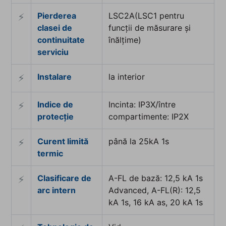
Pierderea
LSC2A(LSC1 pentru
⚡︎
clasei de
funcții de măsurare și
continuitate
înălțime)
serviciu
Instalare
la interior
⚡︎
Indice de
Incinta: IP3X/între
⚡︎
protecție
compartimente: IP2X
Curent limită
până la 25kA 1s
⚡︎
termic
Clasificare de
A-FL de bază: 12,5 kA 1s
⚡︎
arc intern
Advanced, A-FL(R): 12,5
kA 1s, 16 kA as, 20 kA 1s