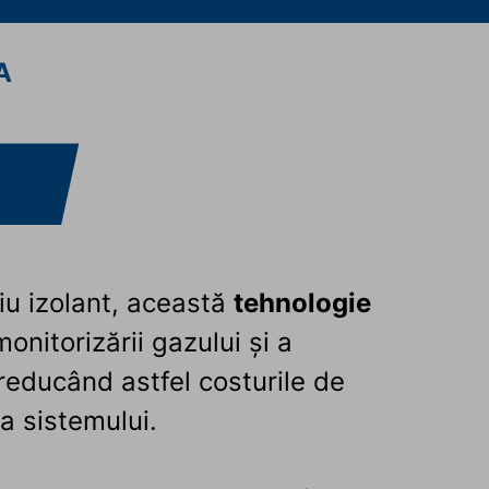
A
U
iu izolant, această
tehnologie
nitorizării gazului și a
 reducând astfel costurile de
ea sistemului.