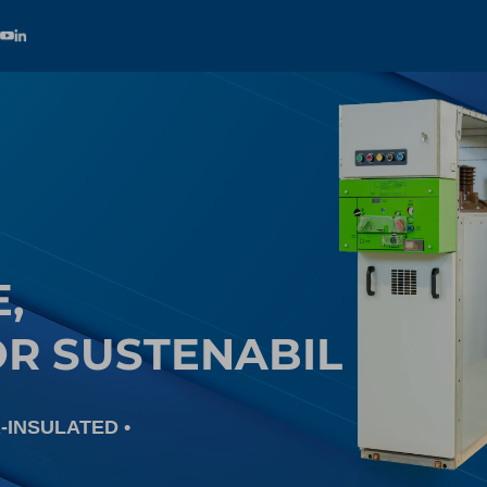
,
OR SUSTENABIL
AIR-INSULATED
•󠁏󠁏