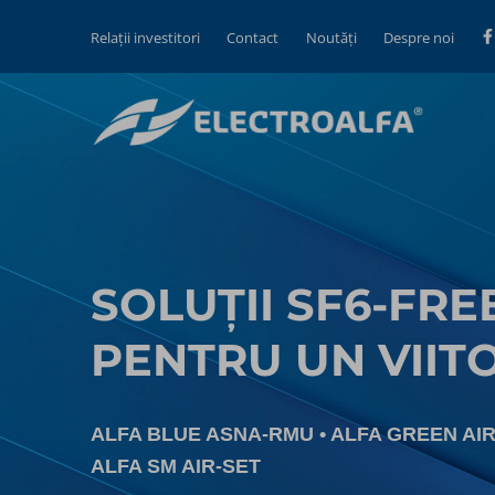
Relații investitori
Contact
Noutăți
Despre noi
SOLUȚII SF6-FREE
PENTRU UN VIIT
ALFA BLUE ASNA-RMU
•󠁏󠁏 ALFA GREEN 
ALFA SM AIR-SET