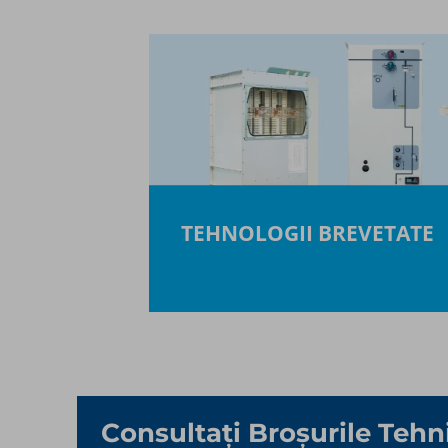
TEHNOLOGII BREVETATE
Consultați Broșurile Tehn