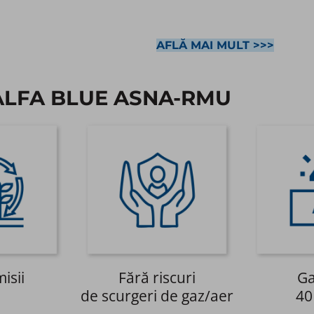
AFLĂ MAI MULT >>>
ALFA BLUE ASNA-RMU​
isii
Fără riscuri
Ga
de scurgeri de gaz/aer
40