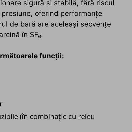
onare sigură și stabilă, fără riscul
de presiune, oferind performanțe
rul de bară are aceleași secvențe
rcină în SF₆.
rmătoarele funcții:
r
zibile (în combinație cu releu