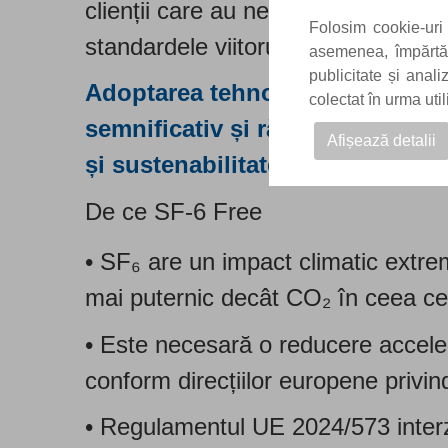
clienții care au nevoie de echipam
Folosim cookie-uri 
standardele viitorului:
asemenea, împărtăși
publicitate și anal
Adoptarea tehnologiei SF₆ Free 
colectat în urma uti
semnificativ și răspunde totoda
Afișează detalii
și sustenabilitate operațională.
De ce SF-6 Free
• SF₆ are un impact climatic extre
mai puternic decât CO₂ în ceea ce 
• Este necesară o reducere accelerat
conform direcțiilor europene privin
• Regulamentul UE 2024/573 interzi