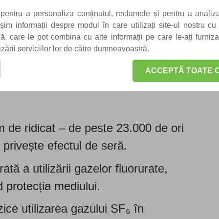
ente sigure și conforme cu
pentru a personaliza conținutul, reclamele și pentru a analiza
m informații despre modul în care utilizați site-ul nostru cu 
iză, care le pot combina cu alte informații pe care le-ați furniz
oferă un avantaj competitiv
lizării serviciilor lor de către dumneavoastră.
tă nevoilor de conformitate legală
ACCEPTĂ TOATE C
m de ridicat – de peste 23.000 de ori
privește efectul de seră.
ă a utilizării gazelor fluorurate,
d protecția mediului.
ce utilizarea gazului SF₆ în