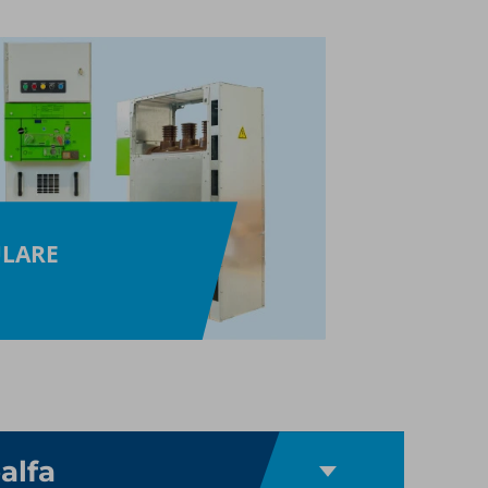
ULARE
alfa