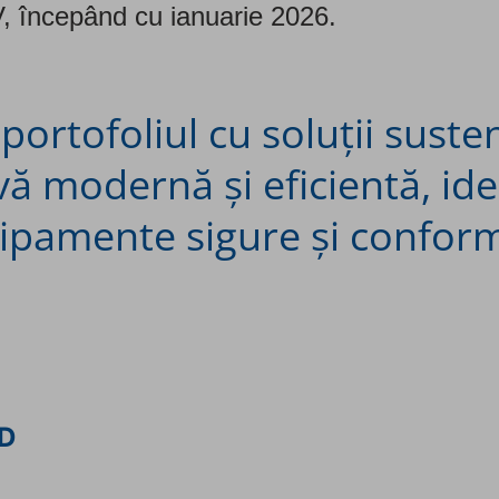
, începând cu ianuarie 2026.
 portofoliul cu soluții sust
vă modernă și eficientă, ide
hipamente sigure și confor
D