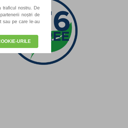
 traficul nostru. De
partenerii noștri de
at sau pe care le-au
OOKIE-URILE