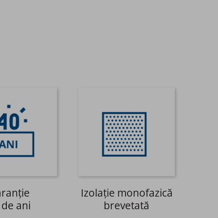
ranție
Izolație monofazică
 de ani​
brevetată