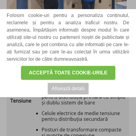
Folosim cookie-uri pentru a personaliza conținutul,
reclamele și pentru a analiza traficul nostru. De
asemenea, împărtășim informații despre modul în care
utilizați site-ul nostru cu partenerii noștri de publicitate și
analiză, care le pot combina cu alte informații pe care le-
ați furnizat sau pe care le-au colectat în urma utilizării
serviciilor lor de către dumneavoastră.
ACCEPTĂ TOATE COOKIE-URILE
Afișează detalii
Celule electrice de medie tensiune
Medie
pentru distribuția primară cu simplu
Tensiune
și dublu sistem de bare
Celule electrice de medie tensiune
pentru distribuția secundară
Posturi de transformare compacte
și puncte de conexiune