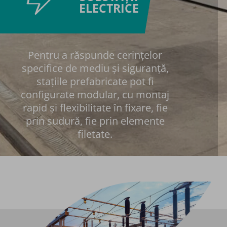
ELECTRICE​
Pentru a răspunde cerințelor
specifice de mediu și siguranță,
stațiile prefabricate pot fi
configurate modular, cu montaj
rapid și flexibilitate în fixare, fie
prin sudură, fie prin elemente
filetate.