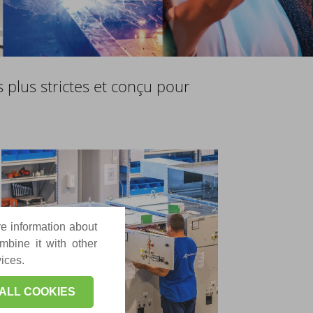
 plus strictes et conçu pour
re information about
mbine it with other
vices.
ALL COOKIES