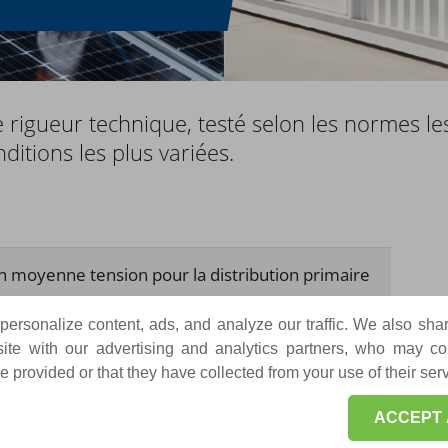
rigueur technique, testé selon les normes les
itions les plus variées.
on moyenne tension pour la distribution primaire
ibus simples et doubles
ersonalize content, ads, and analyze our traffic. We also sha
on moyenne tension pour la distribution
te with our advertising and analytics partners, who may co
 provided or that they have collected from your use of their ser
compacts et points de raccordement
ACCEPT 