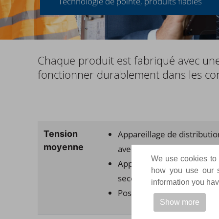
Technologie de pointe, produits fiables
Chaque produit est fabriqué avec une 
fonctionner durablement dans les cond
Tension
Appareillage de distributi
moyenne
avec système à barres omn
We use cookies to p
Appareillage de distributi
how you use our si
secondaire
information you have
Postes de transformation 
Show more