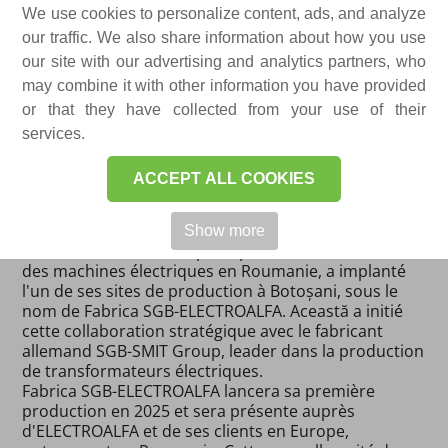
inaugurent l'usine SGB-
We use cookies to personalize content, ads, and analyze
our traffic. We also share information about how you use
ELECTROALFA de
our site with our advertising and analytics partners, who
Botoșani, en Roumanie,
may combine it with other information you have provided
pour la production de
or that they have collected from your use of their
services.
transformateurs de
distribution.
ACCEPT ALL COOKIES
Data publicării: 16-01-2024 ​
Show more
ELECTROALFA, l'un des principaux acteurs du secteur
des machines électriques en Roumanie, a implanté
l'un de ses sites de production à Botoșani, sous le
nom de Fabrica SGB-ELECTROALFA. Această a initié
cette collaboration stratégique avec le fabricant
allemand SGB-SMIT Group, leader dans la production
de transformateurs électriques.
Fabrica SGB-ELECTROALFA lancera sa première
production en 2025 et sera présente auprès
d'ELECTROALFA et de ses clients en Europe,