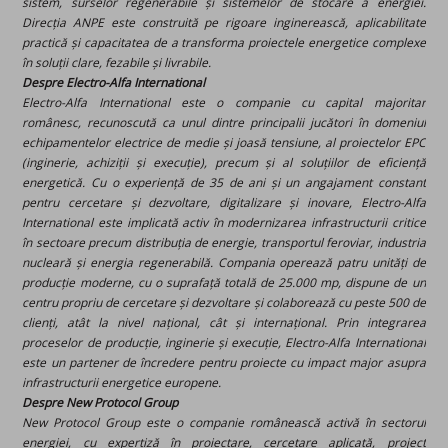
sistem, surselor regenerabile și sistemelor de stocare a energiei.
Direcția ANPE este construită pe rigoare inginerească, aplicabilitate
practică și capacitatea de a transforma proiectele energetice complexe
în soluții clare, fezabile și livrabile.
Despre Electro-Alfa International
Electro-Alfa International este o companie cu capital majoritar
românesc, recunoscută ca unul dintre principalii jucători în domeniul
echipamentelor electrice de medie și joasă tensiune, al proiectelor EPC
(inginerie, achiziții și execuție), precum și al soluțiilor de eficiență
energetică. Cu o experiență de 35 de ani și un angajament constant
pentru cercetare și dezvoltare, digitalizare și inovare, Electro-Alfa
International este implicată activ în modernizarea infrastructurii critice
în sectoare precum distribuția de energie, transportul feroviar, industria
nucleară și energia regenerabilă. Compania operează patru unități de
producție moderne, cu o suprafață totală de 25.000 mp, dispune de un
centru propriu de cercetare și dezvoltare și colaborează cu peste 500 de
clienți, atât la nivel național, cât și internațional. Prin integrarea
proceselor de producție, inginerie și execuție, Electro-Alfa International
este un partener de încredere pentru proiecte cu impact major asupra
infrastructurii energetice europene.
Despre New Protocol Group
New Protocol Group este o companie românească activă în sectorul
energiei, cu expertiză în proiectare, cercetare aplicată, project