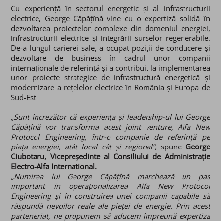
Cu experiență în sectorul energetic și al infrastructurii
electrice, George Căpățînă vine cu o expertiză solidă în
dezvoltarea proiectelor complexe din domeniul energiei,
infrastructurii electrice și integrării surselor regenerabile.
De-a lungul carierei sale, a ocupat poziții de conducere și
dezvoltare de business în cadrul unor companii
internaționale de referință și a contribuit la implementarea
unor proiecte strategice de infrastructură energetică și
modernizare a rețelelor electrice în România și Europa de
Sud-Est.
„Sunt încrezător că experiența și leadership-ul lui George
Căpățînă vor transforma acest joint venture, Alfa New
Protocol Engineering, într-o companie de referință pe
piața energiei, atât local cât și regional”,
spune
George
Ciubotaru, Vicepreședinte al Consiliului de Administrație
Electro-Alfa International.
„Numirea lui George Căpățînă marchează un pas
important în operaționalizarea Alfa New Protocol
Engineering și în construirea unei companii capabile să
răspundă nevoilor reale ale pieței de energie. Prin acest
parteneriat, ne propunem să aducem împreună expertiza