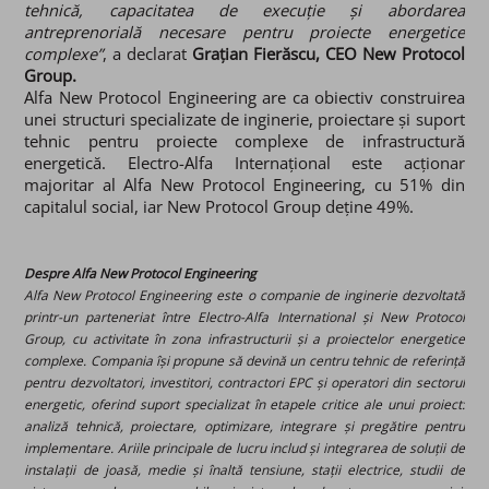
tehnică, capacitatea de execuție și abordarea
antreprenorială necesare pentru proiecte energetice
complexe”
, a declarat
Grațian Fierăscu, CEO New Protocol
Group.
Alfa New Protocol Engineering are ca obiectiv construirea
unei structuri specializate de inginerie, proiectare și suport
tehnic pentru proiecte complexe de infrastructură
energetică.
Electro-Alfa Internațional este acționar
majoritar al Alfa New Protocol Engineering, cu 51% din
capitalul social, iar New Protocol Group deține 49%
.
Despre Alfa New Protocol Engineering
Alfa New Protocol Engineering este o companie de inginerie dezvoltată
printr-un parteneriat între Electro-Alfa International și New Protocol
Group, cu activitate în zona infrastructurii și a proiectelor energetice
complexe. Compania își propune să devină un centru tehnic de referință
pentru dezvoltatori, investitori, contractori EPC și operatori din sectorul
energetic, oferind suport specializat în etapele critice ale unui proiect:
analiză tehnică, proiectare, optimizare, integrare și pregătire pentru
implementare. Ariile principale de lucru includ și integrarea de soluții de
instalații de joasă, medie și înaltă tensiune, stații electrice, studii de