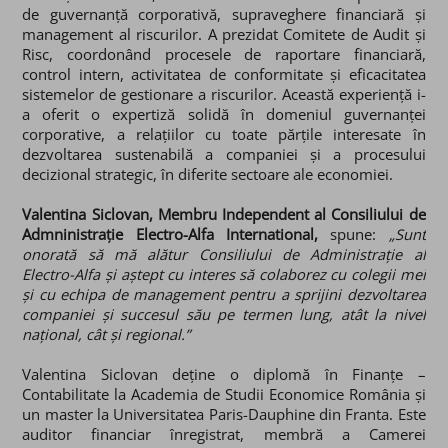
de guvernanță corporativă, supraveghere financiară și
management al riscurilor. A prezidat Comitete de Audit și
Risc, coordonând procesele de raportare financiară,
control intern, activitatea de conformitate și eficacitatea
sistemelor de gestionare a riscurilor. Această experiență i-
a oferit o expertiză solidă în domeniul guvernanței
corporative, a relațiilor cu toate părțile interesate în
dezvoltarea sustenabilă a companiei și a procesului
decizional strategic, în diferite sectoare ale economiei.
Valentina Siclovan, Membru Independent al Consiliului de
Admninistrație Electro-Alfa International,
spune:
„Sunt
onorată să mă alătur Consiliului de Administrație al
Electro-Alfa și aștept cu interes să colaborez cu colegii mei
și cu echipa de management pentru a sprijini dezvoltarea
companiei și succesul său pe termen lung, atât la nivel
național, cât și regional.”
Valentina Siclovan deține o diplomă în Finanțe –
Contabilitate la Academia de Studii Economice România și
un master la Universitatea Paris-Dauphine din Franta. Este
auditor financiar înregistrat, membră a Camerei