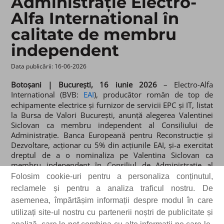
Administrație Electro-
Alfa International în
calitate de membru
independent
Data publicării: 16-06-2026 ​
Botoșani | București, 16 iunie 2026
– Electro-Alfa
International (BVB:
EAI
), producător român de top de
echipamente electrice și furnizor de servicii EPC și IT, listat
la Bursa de Valori București, anunță alegerea Valentinei
Siclovan ca membru independent al Consiliului de
Administrație. Banca Europeană pentru Reconstrucție și
Dezvoltare, acționar cu 5% din acțiunile EAI, și-a exercitat
dreptul de a o nominaliza pe Valentina Siclovan ca
membru independent în Consiliul de Administrație al
Electro-Alfa International.
Numirea Valentinei Siclovan a
Folosim cookie-uri pentru a personaliza conținutul,
fost aprobată de către acționarii EAI în timpul Adunării
reclamele și pentru a analiza traficul nostru. De
Generale Ordinare a Acționarilor din 29 mai 2026.
asemenea, împărtășim informații despre modul în care
utilizați site-ul nostru cu partenerii noștri de publicitate și
Gheorghe Ciubotaru, Fondator și Președinte al Consiliului