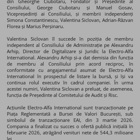
din Gheorghe Ciubotaru, Fondator și Președinte al
Consiliului, George Ciubotaru și Manuel Gosav,
Vicepreședinți ai Consiliului, și membrii independenți
Simona Constantinescu, Valentina Siclovan, Adrian-Răzvan
Florea și Marius Perșinaru.
Valentina Siclovan îl succede în poziția de membru
independent al Consiliului de Administrație pe Alexandru
Arhip, Director de Digitalizare și Juridic la Electro-Alfa
International. Alexandru Arhip și-a dat demisia din funcția
de membru al Consiliului prin acord reciproc, în
conformitate cu angajamentul asumat de Electro-Alfa
International în prospectul de listare la bursă, și își va
continua rolul executiv în cadrul companiei. În urma
acestei numiri, Valentina Siclovan a preluat, de asemenea,
funcția de Președinte al Comitetului de Audit și Risc.
Acțiunile Electro-Alfa International sunt tranzacționate pe
Piața Reglementată a Bursei de Valori București, sub
simbolul de tranzacționare EAI, din 3 martie 2026.
Compania a finalizat cu succes o ofert
ă publică inițială
în
februarie 2026, atrăgând venituri nete de 544,3 milioane
lei.