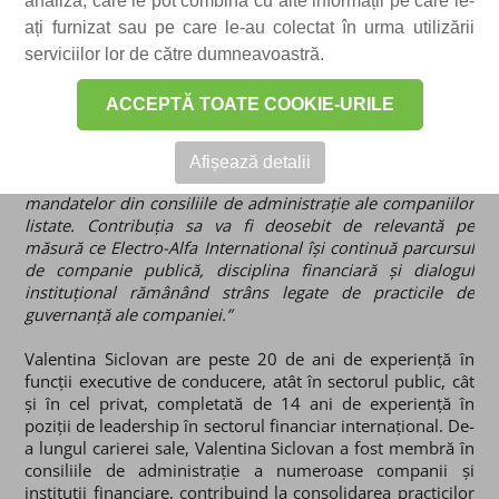
analiză, care le pot combina cu alte informații pe care le-
de Administrației Electro-Alfa International,
declară:
„Numirea Valentinei Siclovan ca membru independent al
ați furnizat sau pe care le-au colectat în urma utilizării
Consiliului de Administrație este încă un pas spre
serviciilor lor de către dumneavoastră.
consolidarea cadrului de guvernanță corporativă al
companiei, după listarea la Bursa de Valori București.
ACCEPTĂ TOATE COOKIE-URILE
Doamna Siclovan aduce o experiență vastă în domeniul
financiar și în colaborarea cu instituții financiare
internaționale, precum și o înțelegere profundă a
Afișează detalii
sectorului energetic și a responsabilităților asociate
mandatelor din consiliile de administrație ale companiilor
listate. Contribuția sa va fi deosebit de relevantă pe
măsură ce Electro-Alfa International își continuă parcursul
de companie publică, disciplina financiară și dialogul
instituțional rămânând strâns legate de practicile de
guvernanță ale companiei.”
Valentina Siclovan are peste 20 de ani de experiență în
funcții executive de conducere, atât în sectorul public, cât
și în cel privat, completată de 14 ani de experiență în
poziții de leadership în sectorul financiar internațional. De-
a lungul carierei sale, Valentina Siclovan a fost membră în
consiliile de administrație a numeroase companii și
instituții financiare, contribuind la consolidarea practicilor