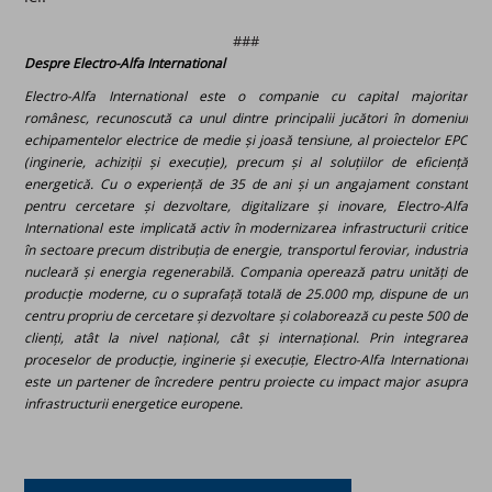
###
Despre Electro-Alfa International
Electro-Alfa International este o companie cu capital majoritar
românesc, recunoscută ca unul dintre principalii jucători în domeniul
echipamentelor electrice de medie și joasă tensiune, al proiectelor EPC
(inginerie, achiziții și execuție), precum și al soluțiilor de eficiență
energetică. Cu o experiență de 35 de ani și un angajament constant
pentru cercetare și dezvoltare, digitalizare și inovare, Electro-Alfa
International este implicată activ în modernizarea infrastructurii critice
în sectoare precum distribuția de energie, transportul feroviar, industria
nucleară și energia regenerabilă. Compania operează patru unități de
producție moderne, cu o suprafață totală de 25.000 mp, dispune de un
centru propriu de cercetare și dezvoltare și colaborează cu peste 500 de
clienți, atât la nivel național, cât și internațional. Prin integrarea
proceselor de producție, inginerie și execuție, Electro-Alfa International
este un partener de încredere pentru proiecte cu impact major asupra
infrastructurii energetice europene.