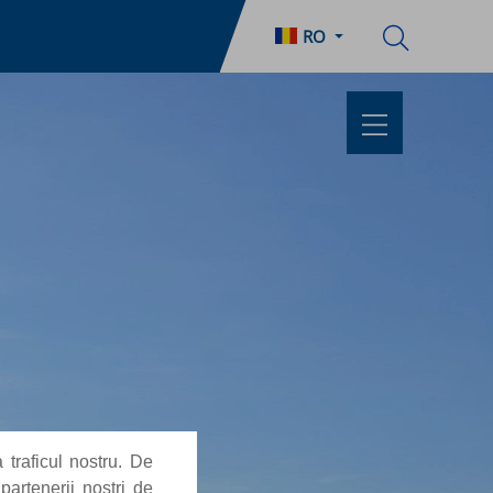
RO
 traficul nostru. De
partenerii noștri de