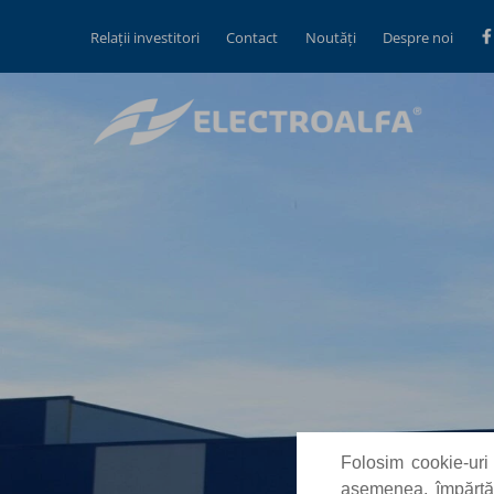
Relații investitori
Contact
Noutăți
Despre noi
Folosim cookie-uri 
asemenea, împărtăși