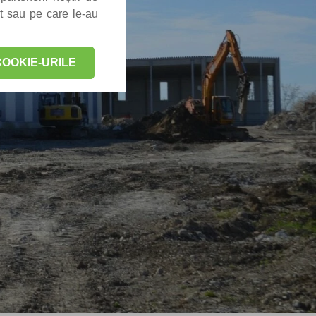
at sau pe care le-au
OOKIE-URILE