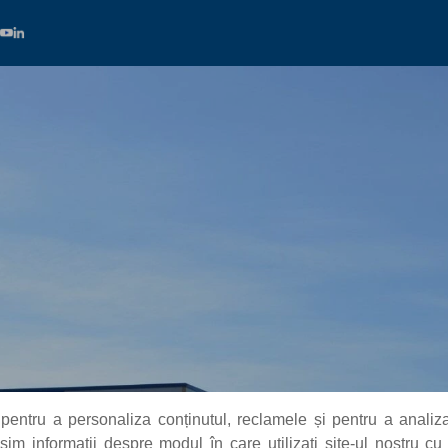
pentru a personaliza conținutul, reclamele și pentru a analiza
m informații despre modul în care utilizați site-ul nostru cu 