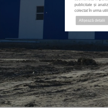
publicitate și anal
colectat în urma uti
Afișează detalii