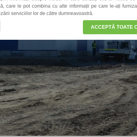
iză, care le pot combina cu alte informații pe care le-ați furniz
lizării serviciilor lor de către dumneavoastră.
ACCEPTĂ TOATE C