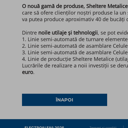
O nouă gamă de produse, Sheltere Metalice
care să ofere clienților noștri produse la un 
va putea produce aproximativ 40 de bucăți d
Dintre
noile utilaje și tehnologii
, se pot evi
1. Linie semi-automată de turnare elemente 
2. Linie semi-automată de asamblare Celule
3. Linie semi-automată de asamblare Celul
4. Linie de producție Sheltere Metalice (util
Lucrările de realizare a noii investiții se de
euro
.
ÎNAPOI
ELECTROALFA® 2026
|
Termeni și condiții