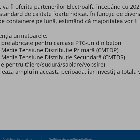
, va fi oferită partenerilor Electroalfa începând cu 20
standard de calitate foarte ridicat. În funcție de diver
e containere pe lună, estimând că majoritatea vor fi 
denția următoarele:
prefabricate pentru carcase PTC-uri din beton
 Medie Tensiune Distribuție Primară (CMTDP)
e Medie Tensiune Distribuție Secundară (CMTDS)
aje pentru tăiere/sudură/sablare/vopsire)
rulează amplu în această perioadă, iar investiția total
|
Politica de cookies
Politica de confidențialitate