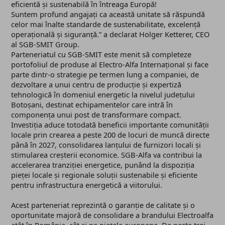
eficientă și sustenabilă în întreaga Europă!
Suntem profund angajați ca această unitate să răspundă
celor mai înalte standarde de sustenabilitate, excelență
operațională și siguranță.” a declarat Holger Ketterer, CEO
al SGB-SMIT Group.
Parteneriatul cu SGB-SMIT este menit să completeze
portofoliul de produse al Electro-Alfa Internațional și face
parte dintr-o strategie pe termen lung a companiei, de
dezvoltare a unui centru de producție și expertiză
tehnologică în domeniul energetic la nivelul județului
Botoșani, destinat echipamentelor care intră în
componența unui post de transformare compact.
Investiția aduce totodată beneficii importante comunității
locale prin crearea a peste 200 de locuri de muncă directe
până în 2027, consolidarea lanțului de furnizori locali și
stimularea creșterii economice. SGB-Alfa va contribui la
accelerarea tranziției energetice, punând la dispoziția
pieței locale și regionale soluții sustenabile și eficiente
pentru infrastructura energetică a viitorului.
Acest parteneriat reprezintă o garanție de calitate și o
oportunitate majoră de consolidare a brandului Electroalfa
atât în România, cât și pe piețele europene. De peste trei