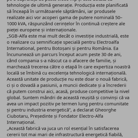
tehnologie de ultimă generație. Producția este planificată
să înceapă în următoarele săptămâni, iar produsele
realizate aici vor acoperi gama de putere nominală 50–
1000 kVA, răspunzând cerințelor în continuă creștere ale
pieței europene și internaționale.
„SGB-Alfa este mai mult decât o investiție industrială, este
o realizare cu semnificație specială pentru Electroalfa
International, pentru Botoșani și pentru România. Ea
încununează un parcurs început acum peste 30 de ani,
când compania s-a născut ca o afacere de familie, și
marchează trecerea către o etapă în care expertiza noastră
locală se îmbină cu excelența tehnologică internațională.
Această unitate de producție nu este doar o nouă fabrică,
ci și o dovadă a pasiunii, a muncii dedicate și a încrederii
că putem construi aici, acasă, produse competitive la nivel
global. Suntem mândri de această reușită și convinși că va
avea un impact pozitiv pe termen lung pentru comunitate
și pentru industria energetică”, a declarat Gheorghe
Ciubotaru, Președinte și Fondator Electro-Alfa
Internațional.
„Această fabrică va juca un rol esențial în satisfacerea
cererii tot mai mari de infrastructură energetică fiabilă,