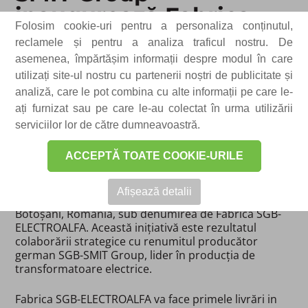
inaugurează Fabrica
Folosim cookie-uri pentru a personaliza conținutul,
SGB-ELECTROALFA în
reclamele și pentru a analiza traficul nostru. De
Botoșani, România,
asemenea, împărtășim informații despre modul în care
pentru producția de
utilizați site-ul nostru cu partenerii noștri de publicitate și
analiză, care le pot combina cu alte informații pe care le-
Transformatoare de
ați furnizat sau pe care le-au colectat în urma utilizării
Distribuție
serviciilor lor de către dumneavoastră.
Data publicării: 16-01-2024 ​
ACCEPTĂ TOATE COOKIE-URILE
ELECTROALFA, unul dintre cei mai mari jucatori din
România din industria echipamentelor electrice,
Afișează detalii
anunță construcția unei noi facilități de producție în
Botoșani, România, sub denumirea de Fabrica SGB-
ELECTROALFA. Această inițiativă este rezultatul
colaborării strategice cu renumitul producător
german SGB-SMIT Group, lider în producția de
transformatoare electrice.
Fabrica SGB-ELECTROALFA va face primele livrări in