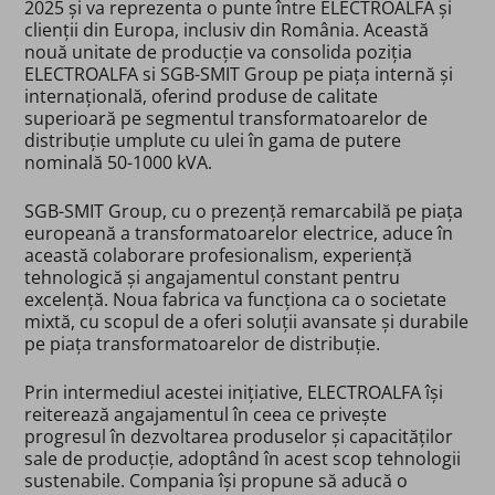
2025 și va reprezenta o punte între ELECTROALFA și
clienții din Europa, inclusiv din România. Această
nouă unitate de producție va consolida poziția
ELECTROALFA si SGB-SMIT Group pe piața internă și
internațională, oferind produse de calitate
superioară pe segmentul transformatoarelor de
distribuție umplute cu ulei în gama de putere
nominală 50-1000 kVA.
SGB-SMIT Group, cu o prezență remarcabilă pe piața
europeană a transformatoarelor electrice, aduce în
această colaborare profesionalism, experiență
tehnologică și angajamentul constant pentru
excelență. Noua fabrica va funcționa ca o societate
mixtă, cu scopul de a oferi soluții avansate și durabile
pe piața transformatoarelor de distribuție.
Prin intermediul acestei inițiative, ELECTROALFA își
reiterează angajamentul în ceea ce privește
progresul în dezvoltarea produselor și capacităților
sale de producție, adoptând în acest scop tehnologii
sustenabile. Compania își propune să aducă o