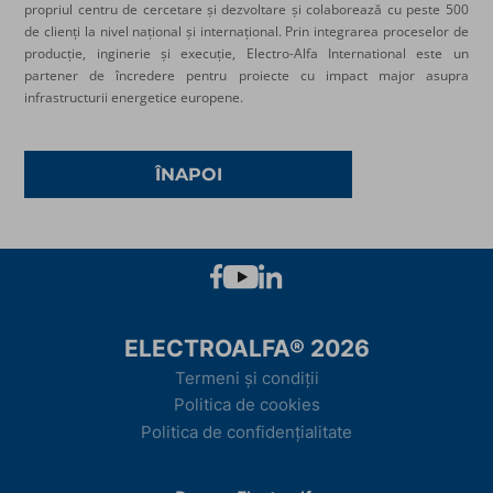
propriul centru de cercetare și dezvoltare și colaborează cu peste 500
de clienți la nivel național și internațional. Prin integrarea proceselor de
producție, inginerie și execuție, Electro-Alfa International este un
partener de încredere pentru proiecte cu impact major asupra
infrastructurii energetice europene.
ÎNAPOI
ELECTROALFA® 2026
Termeni și condiții
Politica de cookies
Politica de confidențialitate