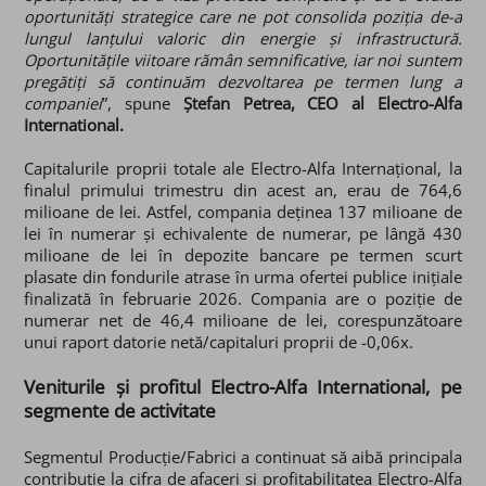
oportunități strategice care ne pot consolida poziția de-a
lungul lanțului valoric din energie și infrastructură.
Oportunitățile viitoare rămân semnificative, iar noi suntem
pregătiți să continuăm dezvoltarea pe termen lung a
companiei
”, spune
Ștefan Petrea, CEO al Electro-Alfa
International.
Capitalurile proprii totale ale Electro-Alfa Internațional, la
finalul primului trimestru din acest an, erau de 764,6
milioane de lei. Astfel, compania deținea 137 milioane de
lei în numerar și echivalente de numerar, pe lângă 430
milioane de lei în depozite bancare pe termen scurt
plasate din fondurile atrase în urma ofertei publice inițiale
finalizată în februarie 2026. Compania are o poziție de
numerar net de 46,4 milioane de lei, corespunzătoare
unui raport datorie netă/capitaluri proprii de -0,06x.
Veniturile și profitul Electro-Alfa International, pe
segmente de activitate
Segmentul Producție/Fabrici a continuat să aibă principala
contribuție la cifra de afaceri și profitabilitatea Electro-Alfa