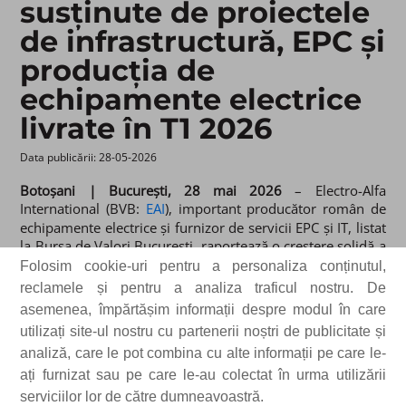
susținute de proiectele
de infrastructură, EPC și
producția de
echipamente electrice
livrate în T1 2026
Data publicării: 28-05-2026 ​
Botoșani | București, 28 mai 2026
– Electro-Alfa
International (BVB:
EAI
), important producător român de
echipamente electrice și furnizor de servicii EPC și IT, listat
la Bursa de Valori București, raportează o creștere solidă a
veniturilor și o profitabilitate stabilă la nivel consolidat
Folosim cookie-uri pentru a personaliza conținutul,
pentru primul trimestru al anului 2026. Veniturile
reclamele și pentru a analiza traficul nostru. De
companiei au ajuns la 135,1 milioane de lei, un plus de
asemenea, împărtășim informații despre modul în care
12,2% față de T1 2025. Profitul net a crescut cu 2,9%,
utilizați site-ul nostru cu partenerii noștri de publicitate și
până la 6,2 milioane de lei, susținut de un avans de 2% al
analiză, care le pot combina cu alte informații pe care le-
EBITDA, care a ajuns la 10,6 milioane de lei.
ați furnizat sau pe care le-au colectat în urma utilizării
Rezultatele înregistrate în primul trimestru de Electro-Alfa
serviciilor lor de către dumneavoastră.