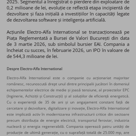
2025. Segmentul a înregistrat o pierdere din exploatare de
0,2 milioane de lei, evoluție ce reflectă etapa incipientă de
dezvoltare și faza inițială a investițiilor în capacități legate
de dezvoltarea software și inteligența artificială.
Acțiunile Electro-Alfa International se tranzacționează pe
Piața Reglementată a Bursei de Valori București din data
de 3 martie 2026, sub simbolul bursier EAI. Compania a
încheiat cu succes, în februarie 2026, un IPO în valoare de
de 544,3 milioane de lei.
Despre Electro-Alfa International
Electro-Alfa International este o companie cu acționariat majoritar
românesc, recunoscută drept unul dintre principalii jucători în domeniul
echipamentelor electrice de medie și joasă tensiune, al proiectelor EPC
(Inginerie, Achiziții și Construcții) și al soluțiilor de eficiență energetică.
Cu o experiență de 35 de ani și un angajament constant față de
cercetare și dezvoltare, digitalizare și inovație, Electro-Alfa International
este implicată activ în modernizarea infrastructurii critice din sectoare
precum distribuția de energie electrică, transportul feroviar, industria
nucleară și energia regenerabilă. Compania operează patru unități de
producție de ultimă generație, cu o suprafață totală de 25.000 mp, are