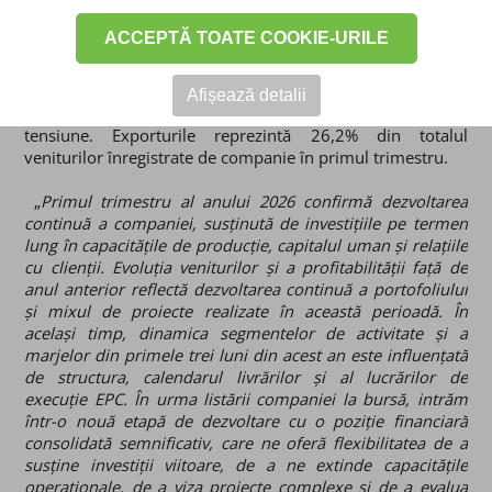
International au fost susținute de proiectele de
infrastructură și energie regenerabilă derulate, de
ACCEPTĂ TOATE COOKIE-URILE
exporturile și participarea la proiecte internaționale
derulate prin licitații, inclusiv prin livrări dedicate
reconstrucției energetice a Ucrainei, precum și de
Afișează detalii
producția de echipamente electrice de joasă și medie
tensiune. Exporturile reprezintă 26,2% din totalul
veniturilor înregistrate de companie în primul trimestru.
„
Primul trimestru al anului 2026 confirmă dezvoltarea
continuă a companiei, susținută de investițiile pe termen
lung în capacitățile de producție, capitalul uman și relațiile
cu clienții. Evoluția veniturilor și a profitabilității față de
anul anterior reflectă dezvoltarea continuă a portofoliului
și mixul de proiecte realizate în această perioadă. În
același timp, dinamica segmentelor de activitate și a
marjelor din primele trei luni din acest an este influențată
de structura, calendarul livrărilor și al lucrărilor de
execuție EPC. În urma listării companiei la bursă, intrăm
într-o nouă etapă de dezvoltare cu o poziție financiară
consolidată semnificativ, care ne oferă flexibilitatea de a
susține investiții viitoare, de a ne extinde capacitățile
operaționale, de a viza proiecte complexe și de a evalua