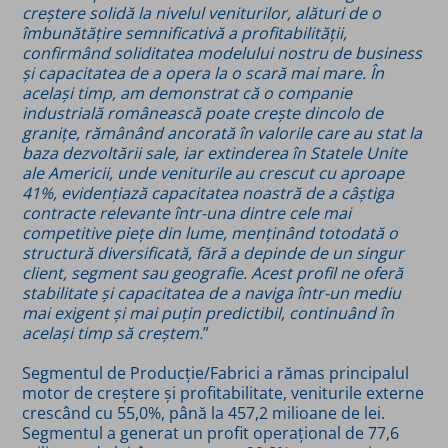
creștere solidă la nivelul veniturilor, alături de o
îmbunătățire semnificativă a profitabilității,
confirmând soliditatea modelului nostru de business
și capacitatea de a opera la o scară mai mare. În
același timp, am demonstrat că o companie
industrială românească poate crește dincolo de
granițe, rămânând ancorată în valorile care au stat la
baza dezvoltării sale, iar extinderea în Statele Unite
ale Americii, unde veniturile au crescut cu aproape
41%, evidențiază capacitatea noastră de a câștiga
contracte relevante într-una dintre cele mai
competitive piețe din lume, menținând totodată o
structură diversificată, fără a depinde de un singur
client, segment sau geografie. Acest profil ne oferă
stabilitate și capacitatea de a naviga într-un mediu
mai exigent și mai puțin predictibil, continuând în
același timp să creștem.
”
Segmentul de Producție/Fabrici a rămas principalul
motor de creștere și profitabilitate, veniturile externe
crescând cu 55,0%, până la 457,2 milioane de lei.
Segmentul a generat un profit operațional de 77,6