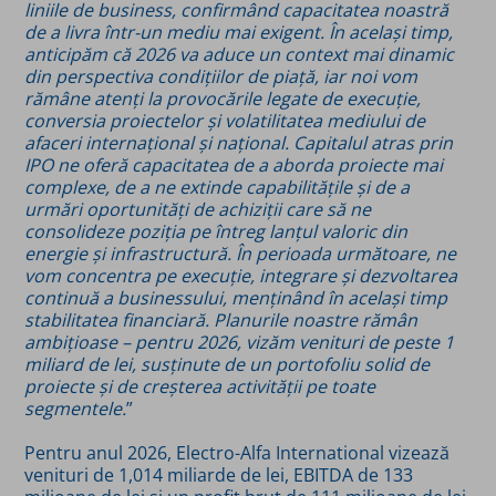
liniile de business, confirmând capacitatea noastră
de a livra într-un mediu mai exigent. În același timp,
anticipăm că 2026 va aduce un context mai dinamic
din perspectiva condițiilor de piață, iar noi vom
rămâne atenți la provocările legate de execuție,
conversia proiectelor și volatilitatea mediului de
afaceri internațional și național. Capitalul atras prin
IPO ne oferă capacitatea de a aborda proiecte mai
complexe, de a ne extinde capabilitățile și de a
urmări oportunități de achiziții care să ne
consolideze poziția pe întreg lanțul valoric din
energie și infrastructură. În perioada următoare, ne
vom concentra pe execuție, integrare și dezvoltarea
continuă a businessului, menținând în același timp
stabilitatea financiară. Planurile noastre rămân
ambițioase – pentru 2026, vizăm venituri de peste 1
miliard de lei, susținute de un portofoliu solid de
proiecte și de creșterea activității pe toate
segmentele.
”
Pentru anul 2026, Electro-Alfa International vizează
venituri de 1,014 miliarde de lei, EBITDA de 133