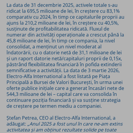
La data de 31 decembrie 2025, activele totale s-au
ridicat la 695,5 milioane de lei, în creștere cu 83,1%
comparativ cu 2024, în timp ce capitalurile proprii au
ajuns la 210,2 milioane de lei, în creștere cu 40,5%,
susținute de profitabilitatea ridicată. Fluxul de
numerar din activități operaționale a crescut până la
45,8 milioane de lei, în timp ce compania, la nivel
consolidat,
a menținut un nivel moderat al
îndatorării, cu o datorie netă de 31,1 milioane de lei
și un raport datorie netă/capitaluri proprii de 0,15x,
păstrând flexibilitatea financiară în pofida extinderii
semnificative a activității. La data de 3 martie 2026,
Electro-Alfa International a fost listată pe Piața
Principală a Bursei de Valori București, în urma unei
oferte publice inițiale care a generat încasări nete de
544,3 milioane de lei – capital care va consolida în
continuare poziția financiară și va susține strategia
de creștere pe termen mediu a companiei.
Ștefan Petrea, CEO al Electro-Alfa International, a
adăugat: „
Anul 2025 a fost unul în care ne-am extins
activitatea și am obținut rezultate solide pe toate