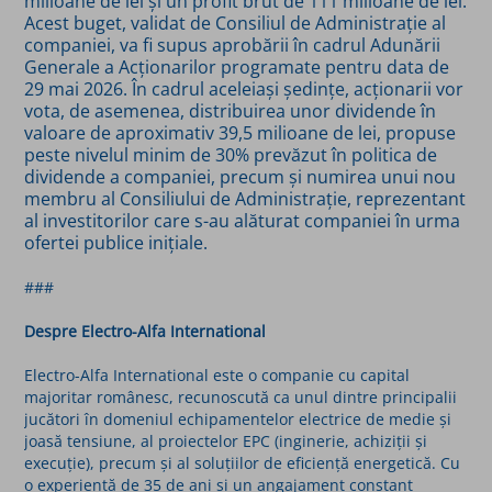
milioane de lei și un profit brut de 111 milioane de lei.
Acest buget, validat de Consiliul de Administrație al
companiei, va fi supus aprobării în cadrul Adunării
Generale a Acționarilor programate pentru data de
29 mai 2026. În cadrul aceleiași ședințe, acționarii vor
vota, de asemenea, distribuirea unor dividende în
valoare de aproximativ 39,5 milioane de lei, propuse
peste nivelul minim de 30% prevăzut în politica de
dividende a companiei, precum și numirea unui nou
membru al Consiliului de Administrație, reprezentant
al investitorilor care s-au alăturat companiei în urma
ofertei publice inițiale.
###
Despre Electro-Alfa International
Electro-Alfa International este o companie cu capital
majoritar românesc, recunoscută ca unul dintre principalii
jucători în domeniul echipamentelor electrice de medie și
joasă tensiune, al proiectelor EPC (inginerie, achiziții și
execuție), precum și al soluțiilor de eficiență energetică. Cu
o experiență de 35 de ani și un angajament constant