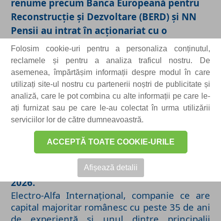
renume precum Banca Europeană pentru
Reconstrucție și Dezvoltare (BERD) și NN
Pensii au intrat în acționariat cu o
participație de peste 5% fiecare
Folosim cookie-uri pentru a personaliza conținutul,
Suprasubscrierea de peste 5800% pe tranșa
reclamele și pentru a analiza traficul nostru. De
investitorilor de retail a determinat
asemenea, împărtășim informații despre modul în care
Electro-Alfa Internațional să crească
utilizați site-ul nostru cu partenerii noștri de publicitate și
analiză, care le pot combina cu alte informații pe care le-
ponderea tranșei dedicate acestora de la
ați furnizat sau pe care le-au colectat în urma utilizării
10% la 15% din ofertă
Capitalizarea
serviciilor lor de către dumneavoastră.
bursieră după IPO este de aproximativ
1.670 milioane lei (≈ 390 mil. dolari / 327
ACCEPTĂ TOATE COOKIE-URILE
mil. euro)
Acțiunile vor fi listate la BVB sub
simbolul EAI, în jurul datei de 3 martie
Afișează detalii
2026.
Electro-Alfa Internațional, companie ce are
capital majoritar românesc cu peste 35 de ani
de experiență și unul dintre principalii