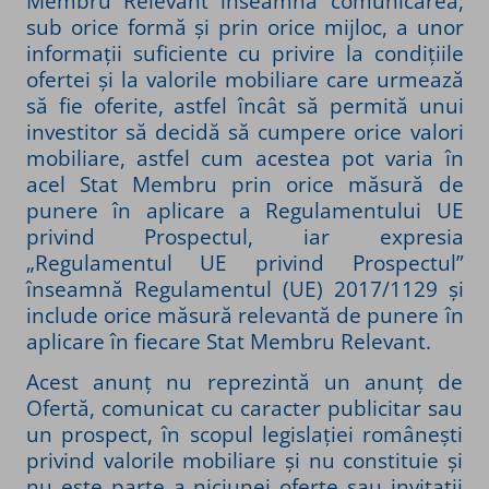
Membru Relevant înseamnă comunicarea,
sub orice formă și prin orice mijloc, a unor
informații suficiente cu privire la condițiile
ofertei și la valorile mobiliare care urmează
să fie oferite, astfel încât să permită unui
investitor să decidă să cumpere orice valori
mobiliare, astfel cum acestea pot varia în
acel Stat Membru prin orice măsură de
punere în aplicare a Regulamentului UE
privind Prospectul, iar expresia
„Regulamentul UE privind Prospectul”
înseamnă Regulamentul (UE) 2017/1129 și
include orice măsură relevantă de punere în
aplicare în fiecare Stat Membru Relevant.
Acest anunț nu reprezintă un anunț de
Ofertă, comunicat cu caracter publicitar sau
un prospect, în scopul legislației românești
privind valorile mobiliare și nu constituie și
nu este parte a niciunei oferte sau invitații