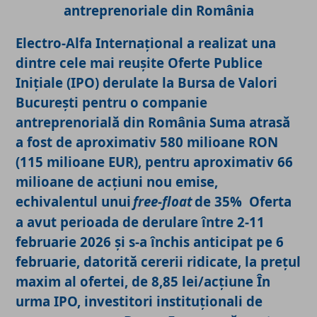
antreprenoriale din România
Electro-Alfa Internațional a realizat una
dintre cele mai reușite Oferte Publice
Ini
țiale
(IPO) derulate la Bursa de Valori
București pentru o companie
antreprenorială din România
Sum
a atrasă
a fost de aproximativ 580 milioane RON
(115 milioane EUR), pentru aproximativ 66
milioane de acțiuni nou emise,
echivalentul unui
free-float
de 35%
Oferta
a avut perioad
a de derulare între 2-11
februarie 2026 și s-a închis anticipat pe 6
februarie, datorită cererii ridicate, la prețul
maxim al ofertei, de 8,85 lei/acțiune
În
urma IPO, investitori instituționali de