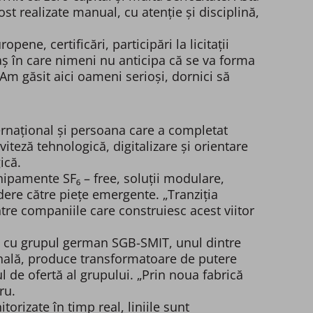
ost realizate manual, cu atenție și disciplină,
ne, certificări, participări la licitații
raș în care nimeni nu anticipa că se va forma
Am găsit aici oameni serioși, dornici să
rnațional și persoana care a completat
viteză tehnologică, digitalizare și orientare
ică.
chipamente SF₆ – free, soluții modulare,
dere către piețe emergente. „Tranziția
intre companiile care construiesc acest viitor
at cu grupul german SGB-SMIT, unul dintre
onală, produce transformatoare de putere
l de ofertă al grupului. „Prin noua fabrică
ru.
rizate în timp real, liniile sunt