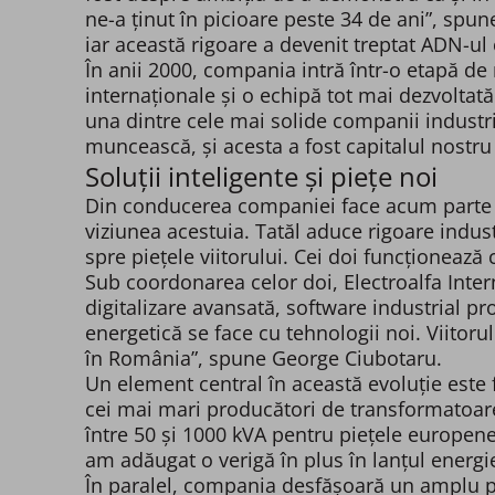
ne-a ținut în picioare peste 34 de ani”, spune
iar această rigoare a devenit treptat ADN-ul
În anii 2000, compania intră într-o etapă de m
internaționale și o echipă tot mai dezvoltat
una dintre cele mai solide companii industri
muncească, și acesta a fost capitalul nostru
Soluții inteligente și piețe noi
Din conducerea companiei face acum parte și
viziunea acestuia. Tatăl aduce rigoare industr
spre piețele viitorului. Cei doi funcționează
Sub coordonarea celor doi, Electroalfa Intern
digitalizare avansată, software industrial p
energetică se face cu tehnologii noi. Viitorul
în România”, spune George Ciubotaru.
Un element central în această evoluție este 
cei mai mari producători de transformatoare
între 50 și 1000 kVA pentru piețele europene 
am adăugat o verigă în plus în lanțul energi
În paralel, compania desfășoară un amplu pro