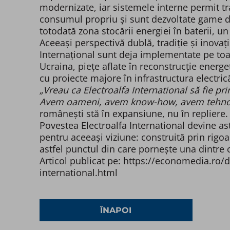
modernizate, iar sistemele interne permit tras
consumul propriu și sunt dezvoltate game de
totodată zona stocării energiei în baterii, u
Aceeași perspectivă dublă, tradiție și inovați
Internațional sunt deja implementate pe toa
Ucraina, piețe aflate în reconstrucție energe
cu proiecte majore în infrastructura electric
„Vreau ca Electroalfa International să fie pr
Avem oameni, avem know-how, avem tehnol
românești stă în expansiune, nu în repliere.
Povestea Electroalfa International devine as
pentru aceeași viziune: construită prin rigoa
astfel punctul din care pornește una dintre 
Articol publicat pe: https://economedia.ro/
international.html
ÎNAPOI