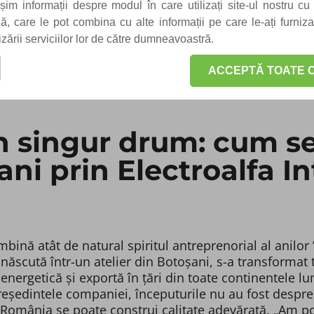
m informații despre modul în care utilizați site-ul nostru cu 
iză, care le pot combina cu alte informații pe care le-ați furniz
lizării serviciilor lor de către dumneavoastră.
ACCEPTĂ TOATE C
n singur drum: cum s
ani prin Electroalfa I
ină atât de natural spiritul antreprenorial al anilor 
 născută într-un atelier din Botoșani, s-a transformat
energetică și exportă în țări din toate continentele lu
ședintele companiei, începuturile nu au fost despre p
România se poate construi calitate adevărată. „Am porn