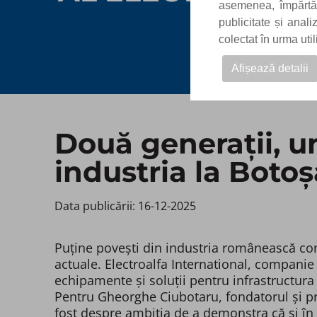
asemenea, împărtăși
publicitate și anal
colectat în urma uti
Afișează detalii
Două generații, u
industria la Botoș
Data publicării: 16-12-2025 ​
Puține povești din industria românească comb
actuale. Electroalfa International, companie
echipamente și soluții pentru infrastructura 
Pentru Gheorghe Ciubotaru, fondatorul și pre
fost despre ambiția de a demonstra că și în 