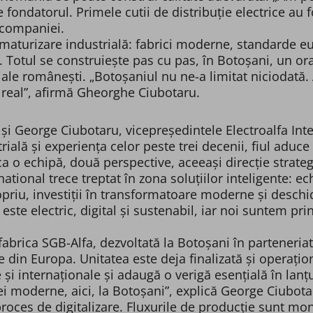
 fondatorul. Primele cutii de distribuție electrice au f
 companiei.
aturizare industrială: fabrici moderne, standarde europe
ă. Totul se construiește pas cu pas, în Botoșani, un o
ale românești. „Botoșaniul nu ne-a limitat niciodată. 
 real”, afirmă Gheorghe Ciubotaru.
 George Ciubotaru, vicepreședintele Electroalfa Inte
ială și experiența celor peste trei decenii, fiul aduce 
 ca o echipă, două perspective, aceeași direcție strateg
ational trece treptat în zona soluțiilor inteligente: e
ropriu, investiții în transformatoare moderne și deschi
 este electric, digital și sustenabil, iar noi suntem pr
fabrica SGB-Alfa, dezvoltată la Botoșani în parteneri
 din Europa. Unitatea este deja finalizată și operați
și internaționale și adaugă o verigă esențială în lanțu
ei moderne, aici, la Botoșani”, explică George Ciubota
ces de digitalizare. Fluxurile de producție sunt monito