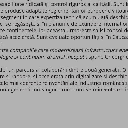
abilitate ridicată și control riguros al calității. Sunt 
 produse adaptate reglementărilor europene viitoare.
n segment în care expertiza tehnică acumulată deschide
e, se regăsește și în planurile de extindere internațion
te continentele, iar aceasta urmărește să își consoli
tică accelerată. Sunt evaluate oportunități și în Caucaz
ă.
intre companiile care modernizează infrastructura ener
ogie și continuăm drumul început”
, spune Gheorghe 
tfel un parcurs al colaborării dintre două generații. 
re și răbdare, și accelerată prin digitalizare și deschi
cele mai coerente reinventări ale industriei românești
doua-generatii-un-singur-drum-cum-se-reinventeaza-ind