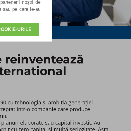
partenerii noștri de
at sau pe care le-au
OOKIE-URILE
e reinventează
nternational
’90 cu tehnologia și ambiția generației
 treptat într-o companie care produce
mii.
lanuri elaborate sau capital investit. Au
it cu zero capital și multă seriozitate. Asta