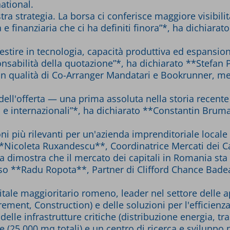
ational.
stra strategia. La borsa ci conferisce maggiore visibilit
 e finanziaria che ci ha definiti finora”*, ha dichiar
 investire in tecnologia, capacità produttiva ed espans
nsabilità della quotazione”*, ha dichiarato **Stefan P
in qualità di Co-Arranger Mandatari e Bookrunner, me
 dell'offerta — una prima assoluta nella storia recent
i e internazionali”*, ha dichiarato **Constantin Brum
i più rilevanti per un'azienda imprenditoriale locale 
*Nicoleta Ruxandescu**, Coordinatrice Mercati dei Cap
rta dimostra che il mercato dei capitali in Romania s
so **Radu Ropota**, Partner di Clifford Chance Bade
pitale maggioritario romeno, leader nel settore delle 
ement, Construction) e delle soluzioni per l'efficienz
le infrastrutture critiche (distribuzione energia, tras
(25.000 mq totali) e un centro di ricerca e sviluppo 