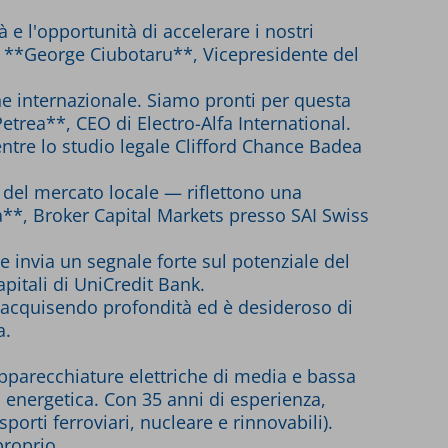
à e l'opportunità di accelerare i nostri
ato **George Ciubotaru**, Vicepresidente del
ione internazionale. Siamo pronti per questa
etrea**, CEO di Electro-Alfa International.
ntre lo studio legale Clifford Chance Badea
e del mercato locale — riflettono una
a**, Broker Capital Markets presso SAI Swiss
e invia un segnale forte sul potenziale del
itali di UniCredit Bank.
ta acquisendo profondità ed è desideroso di
a.
apparecchiature elettriche di media e bassa
a energetica. Con 35 anni di esperienza,
porti ferroviari, nucleare e rinnovabili).
proprio.