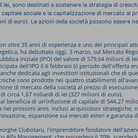
i lei, sono destinati a sostenere la strategia di cresci
el capitale sociale e la capitalizzazione di mercato al 
oni di euro).
Le azioni della società possono essere ne
on oltre 35 anni di esperienza e uno dei principali at
energetica, ha debuttato oggi, 3 marzo, sul Mercato Re
blica iniziale (IPO) del valore di 579,64 milioni di lei
ata dell'IPO il 6 febbraio (il periodo dell'offerta era
nche dedicata agli investitori istituzionali che di quell
tecniche sono prodotte nei quattro stabilimenti all'ava
ione di mercato della società al prezzo di esecuzione 
i circa 1,67 miliardi di lei (327 milioni di euro).
nal beneficia di un'infusione di capitale di 544,27 milion
a nei prossimi anni, inclusi acquisizioni strategiche, 
novazione, espansione sui mercati esteri e garanzia de
 Gheorghe Ciubotaru, l'imprenditore fondatore dell'azie
o Alfa Management, che possedeva il 20%, scenderà al 1