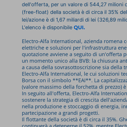
dell'offerta, per un valore di 544,27 milioni d
(free-float) della società è di circa il 35% d
lei/azione è di 1,67 miliardi di lei (326,89 mili
L'elenco è disponibile
QUI.
Electro-Alfa International, azienda romena c
elettriche e soluzioni per l'infrastruttura 
quotazione avviene a seguito di un'offerta pub
un momento unico alla BVB: la chiusura anticip
a causa della sovrasottoscrizione sia della tra
Electro-Alfa International, le cui soluzioni 
Borsa con il simbolo **EAI**. La capitalizzaz
(valore massimo della forchetta di prezzo) è d
In seguito all'offerta, Electro-Alfa Internatio
sostenere la strategia di crescita dell'aziend
nella produzione e stoccaggio di energia, in
partecipazione a grandi progetti.
Il flottante della società è di circa il 35%.
continuerà a detenerne il 52%, mentre Electr