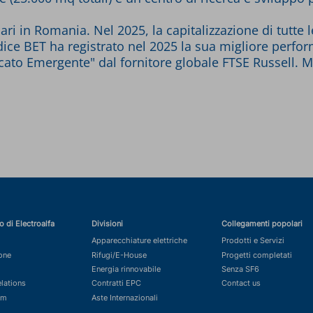
ri in Romania. Nel 2025, la capitalizzazione di tutte 
'indice BET ha registrato nel 2025 la sua migliore perfo
ato Emergente" dal fornitore globale FTSE Russell. M
o di Electroalfa
Divisioni
Collegamenti popolari
Apparecchiature elettriche
Prodotti e Servizi
ione
Rifugi/E-House
Progetti completati
Energia rinnovabile
Senza SF6
elations
Contratti EPC
Contact us
om
Aste Internazionali