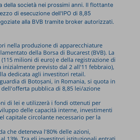
ta della società nei prossimi anni.
Il flottante
prezzo di esecuzione dell'IPO di 8,85
goziate alla BVB tramite broker autorizzati.
tori nella produzione di apparecchiature
golamentato della Borsa di Bucarest (BVB). La
 (115 milioni di euro) e della registrazione di
 inizialmente previsto dal 2 all'11 febbraio),
a dedicata agli investitori retail.
nguardia di Botoșani, in Romania, si quota in
dell'offerta pubblica di 8,85 lei/azione
i di lei e utilizzerà i fondi ottenuti per
sviluppo delle capacità interne, investimenti
l capitale circolante necessario per la
nda che deteneva l'80% delle azioni,
3%. Tra gli investitori istituzionali entrati