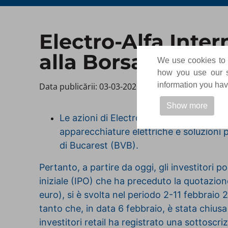
Electro-Alfa Inte
alla Borsa di Buca
We use cookies to p
how you use our si
information you have
Data publicării: 03-03-2026 ​
Show more
Le azioni di Electro-Alfa International,
apparecchiature elettriche e soluzioni 
di Bucarest (BVB).
Pertanto, a partire da oggi, gli investitori p
iniziale (IPO) che ha preceduto la quotazione
euro), si è svolta nel periodo 2-11 febbraio 
tanto che, in data 6 febbraio, è stata chius
investitori retail ha registrato una sottoscri