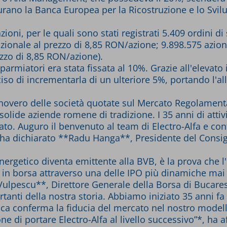
figurano la Banca Europea per la Ricostruzione e lo S
ioni, per le quali sono stati registrati 5.409 ordini di
uzionale al prezzo di 8,85 RON/azione; 9.898.575 azioni 
zzo di 8,85 RON/azione).
sparmiatori era stata fissata al 10%. Grazie all'elevato 
iso di incrementarla di un ulteriore 5%, portando l'allo
el novero delle società quotate sul Mercato Regolamen
 solide aziende romene di tradizione. I 35 anni di attivi
to. Auguro il benvenuto al team di Electro-Alfa e conf
 ha dichiarato **Radu Hanga**, Presidente del Consig
nergetico diventa emittente alla BVB, è la prova che 
a in borsa attraverso una delle IPO più dinamiche mai 
Vulpescu**, Direttore Generale della Borsa di Bucares
nti della nostra storia. Abbiamo iniziato 35 anni fa c
ica conferma la fiducia del mercato nel nostro modell
ione di portare Electro-Alfa al livello successivo”*, 