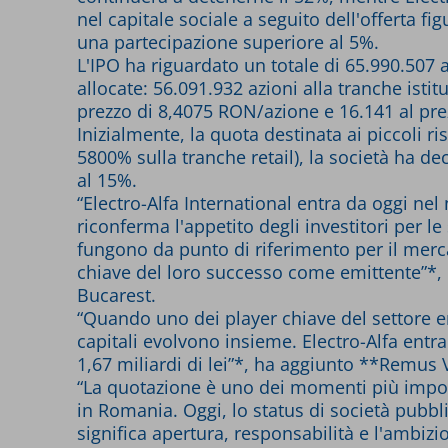
nel capitale sociale a seguito dell'offerta 
una partecipazione superiore al 5%.
L'IPO ha riguardato un totale di 65.990.507 az
allocate: 56.091.932 azioni alla tranche istit
prezzo di 8,4075 RON/azione e 16.141 al pre
Inizialmente, la quota destinata ai piccoli ri
5800% sulla tranche retail), la società ha dec
al 15%.
“Electro-Alfa International entra da oggi n
riconferma l'appetito degli investitori per le
fungono da punto di riferimento per il merca
chiave del loro successo come emittente”*,
Bucarest.
“Quando uno dei player chiave del settore e
capitali evolvono insieme. Electro-Alfa entr
1,67 miliardi di lei”*, ha aggiunto **Remus 
“La quotazione è uno dei momenti più importa
in Romania. Oggi, lo status di società pubbl
significa apertura, responsabilità e l'ambiz