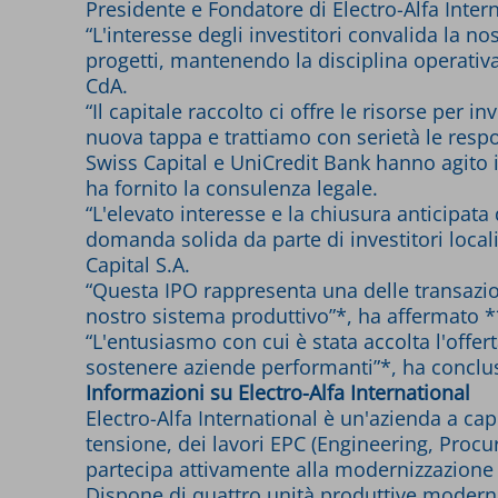
Presidente e Fondatore di Electro-Alfa Intern
“L'interesse degli investitori convalida la no
progetti, mantenendo la disciplina operativa
CdA.
“Il capitale raccolto ci offre le risorse per
nuova tappa e trattiamo con serietà le respo
Swiss Capital e UniCredit Bank hanno agito 
ha fornito la consulenza legale.
“L'elevato interesse e la chiusura anticipata
domanda solida da parte di investitori local
Capital S.A.
“Questa IPO rappresenta una delle transazion
nostro sistema produttivo”*, ha affermato *
“L'entusiasmo con cui è stata accolta l'offe
sostenere aziende performanti”*, ha conclu
Informazioni su Electro-Alfa International
Electro-Alfa International è un'azienda a ca
tensione, dei lavori EPC (Engineering, Procur
partecipa attivamente alla modernizzazione del
Dispone di quattro unità produttive moderne 