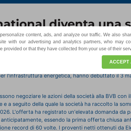
rnational diventa una 
rest
ersonalize content, ads, and analyze our traffic. We also sha
te with our advertising and analytics partners, who may co
 provided or that they have collected from your use of their ser
ACCEPT 
 società rumena con oltre 35 anni di esperienza e uno d
per l'infrastruttura energetica, hanno debuttato il 3
ossono negoziare le azioni della società alla BVB con i
 e a seguito della quale la società ha raccolto la somma
2026.
L'offerta ha registrato un'elevata domanda da parte
a anticipatamente, essendo la prima offerta chiusa an
zione record di 60 volte.
I proventi netti ottenuti da E