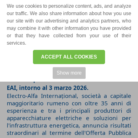
una partecipazione superiore al 5%
We use cookies to personalize content, ads, and analyze
ciascuno
La sovrasottoscrizione di oltre il
our traffic. We also share information about how you use
5800% sulla tranche dedicata agli
our site with our advertising and analytics partners, who
investitori retail ha spinto Electro-Alfa
may combine it with other information you have provided
Internațional ad aumentare la quota di
or that they have collected from your use of their
services.
tale tranche dal 10% al 15% dell'offerta
La
capitalizzazione di mercato post-IPO è di
ACCEPT ALL COOKIES
circa 1.670 milioni di lei (≈ 390 milioni di
dollari / 327 milioni di euro)
Le azioni
Show more
saranno quotate alla BVB con il simbolo
EAI, intorno al 3 marzo 2026.
Electro-Alfa Internațional, società a capitale
maggioritario rumeno con oltre 35 anni di
esperienza e tra i principali produttori di
apparecchiature elettriche e soluzioni per
l'infrastruttura energetica, annuncia risultati
straordinari al termine dell'Offerta Pubblica