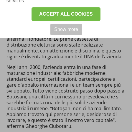
services.
dell'azienda, gli inizi non hanno riguardato piani
elaborati o capitali investiti. Si è trattato
ACCEPT ALL COOKIES
dell'ambizione di dimostrare che anche in Romania si
può costruire una qualità autentica. "Siamo partiti
con zero capitale e molta serietà. Questo ci ha
Show more
permesso di restare in piedi per oltre 34 anni",
afferma il fondatore. Le prime cassette di
distribuzione elettrica sono state realizzate
manualmente, con attenzione e disciplina, e questo
rigore è diventato gradualmente il DNA dell'azienda.
Negli anni 2000, l'azienda entra in una fase di
maturazione industriale: fabbriche moderne,
standard europei, certificazioni, partecipazione a
gare d'appalto internazionali e un team sempre più
sviluppato. Tutto viene costruito passo dopo passo a
Botoșani, una città in cui nessuno prevedeva che si
sarebbe formata una delle più solide aziende
industriali rumene. "Botoșani non ci ha mai limitato.
Abbiamo trovato qui persone serie, desiderose di
lavorare, e questo è stato il nostro vero capitale",
afferma Gheorghe Ciubotaru.