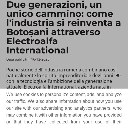
Due generazioni, un
unico cammino: come
l'industria si reinventa a
Botoșani attraverso
Electroalfa
International
Data publicării: 16-12-2025 ​
Poche storie dell'industria rumena combinano così
naturalmente lo spirito imprenditoriale degli anni '90
con la tecnologia e l'ambizione della generazione
attuale. Electroalfa International, azienda nata in
un'officina di Botoșani, si è gradualmente
We use cookies to personalize content, ads, and analyze
trasformata in una realtà che produce
our traffic. We also share information about how you use
apparecchiature e soluzioni per l'infrastruttura
our site with our advertising and analytics partners, who
energetica ed esporta in paesi di tutti i continenti del
mondo.
may combine it with other information you have provided
or that they have collected from your use of their
Per Gheorghe Ciubotaru, fondatore e presidente