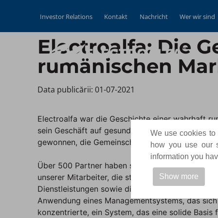
Investor Relations
Kontakt
Nachricht
Wer wir sind
Electroalfa: Die 
rumänischen Mar
Data publicării: 01-07-2021 ​
Electroalfa war die Geschichte einer wahrhaft ru
sein Geschäft auf gesunden Prinzipien aufgebau
We use cookies to p
gewonnen, die Gemeinschaft hat gewonnen.
how you use our si
information you have
Über 500 Partner haben sich im Laufe der Zeit f
unserer Mitarbeiter, die ständigen Investitione
Show more
Dienstleistungen sowie die Erweiterung der Prod
Anwendung eines Managementsystems, das sich au
konzentrierte, ein System, das eine solide Basis 