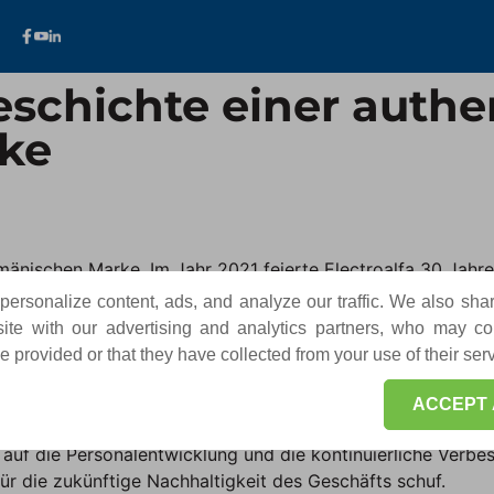
Geschichte einer auth
ke
mänischen Marke. Im Jahr 2021 feierte Electroalfa 30 Jahre
t, die auf einem strategischen Win-Win-Win-Ansatz basier
ersonalize content, ads, and analyze our traffic. We also sha
te with our advertising and analytics partners, who may co
 provided or that they have collected from your use of their ser
ür eine Zusammenarbeit mit Electroalfa entschieden, was d
n in Hochleistungstechnologien, Forschung und Innovation f
ACCEPT 
uktionskapazitäten unterstützt wurde. Ein Schlüsselelemen
f die Personalentwicklung und die kontinuierliche Verbe
für die zukünftige Nachhaltigkeit des Geschäfts schuf.