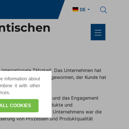
DE
entischen
 internationale Tätigkeit. Das Unternehmen hat
en: Das Unternehmen hat gewonnen, der Kunde hat
re information about
mbine it with other
vices.
urch die Professionalität und das Engagement
ür wettbewerbsfähige Produkte und
ALL COOKIES
t in der Entwicklung des Unternehmens war die
sserung von Prozessen und Produktqualität