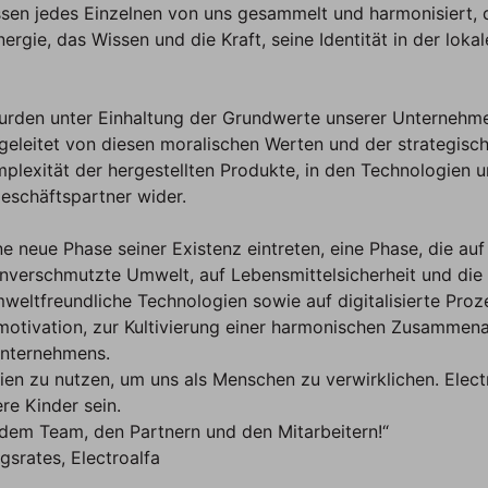
ssen jedes Einzelnen von uns gesammelt und harmonisiert, 
ergie, das Wissen und die Kraft, seine Identität in der lok
rden unter Einhaltung der Grundwerte unserer Unternehme
eleitet von diesen moralischen Werten und der strategisch
mplexität der hergestellten Produkte, in den Technologien u
eschäftspartner wider.
ine neue Phase seiner Existenz eintreten, eine Phase, die a
unverschmutzte Umwelt, auf Lebensmittelsicherheit und die 
mweltfreundliche Technologien sowie auf digitalisierte Pro
rmotivation, zur Kultivierung einer harmonischen Zusammena
Unternehmens.
ien zu nutzen, um uns als Menschen zu verwirklichen. Elect
re Kinder sein.
e dem Team, den Partnern und den Mitarbeitern!“
srates, Electroalfa