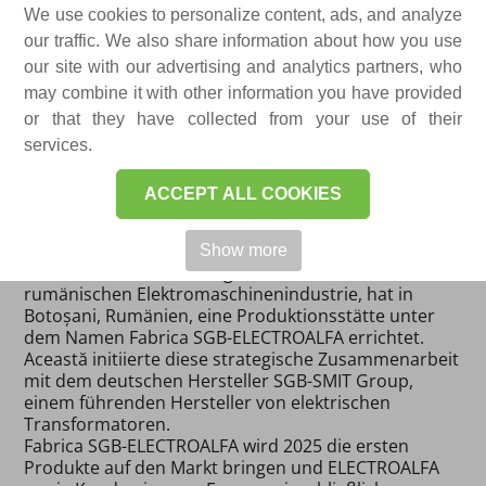
weihen das SGB-
We use cookies to personalize content, ads, and analyze
our traffic. We also share information about how you use
ELECTROALFA-Werk in
our site with our advertising and analytics partners, who
Botoșani, Rumänien,
may combine it with other information you have provided
für die Produktion von
or that they have collected from your use of their
services.
Vertriebstransformation
ein.
ACCEPT ALL COOKIES
Data publicării: 16-01-2024 ​
Show more
ELECTROALFA, einer der größten Akteure der
rumänischen Elektromaschinenindustrie, hat in
Botoșani, Rumänien, eine Produktionsstätte unter
dem Namen Fabrica SGB-ELECTROALFA errichtet.
Această initiierte diese strategische Zusammenarbeit
mit dem deutschen Hersteller SGB-SMIT Group,
einem führenden Hersteller von elektrischen
Transformatoren.
Fabrica SGB-ELECTROALFA wird 2025 die ersten
Produkte auf den Markt bringen und ELECTROALFA