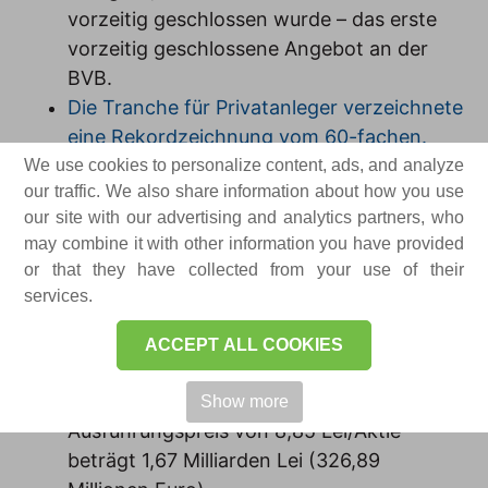
vorzeitig geschlossen wurde – das erste
vorzeitig geschlossene Angebot an der
BVB.
Die Tranche für Privatanleger verzeichnete
eine Rekordzeichnung vom 60-fachen.
Der Nettoerlös, den Electro-Alfa
We use cookies to personalize content, ads, and analyze
our traffic. We also share information about how you use
International aus dem Angebot in Höhe
our site with our advertising and analytics partners, who
von 544,27 Millionen Lei erzielte, soll die
may combine it with other information you have provided
Wachstumsstrategie des Unternehmens in
or that they have collected from your use of their
den kommenden Jahren unterstützen.
services.
Der Streubesitz (Free-Float) des
Unternehmens beträgt etwa 35 % des
ACCEPT ALL COOKIES
Grundkapitals, und die
Marktkapitalisierung zum IPO-
Show more
Ausführungspreis von 8,85 Lei/Aktie
beträgt 1,67 Milliarden Lei (326,89