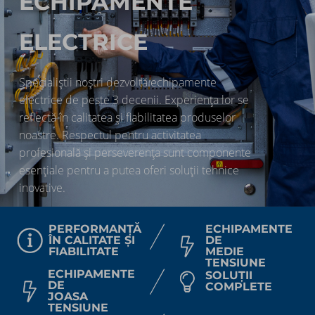
ECHIPAMENTE
ELECTRICE
Specialiștii noștri dezvoltă echipamente
electrice de peste 3 decenii. Experiența lor se
reflectă în calitatea și fiabilitatea produselor
noastre. Respectul pentru activitatea
profesională și perseverența sunt componente
esențiale pentru a putea oferi soluții tehnice
inovative.​
PERFORMANȚĂ
ECHIPAMENTE
ÎN CALITATE ȘI
DE
FIABILITATE​
MEDIE
TENSIUNE
ECHIPAMENTE
SOLUȚII
DE
COMPLETE
JOASA
TENSIUNE