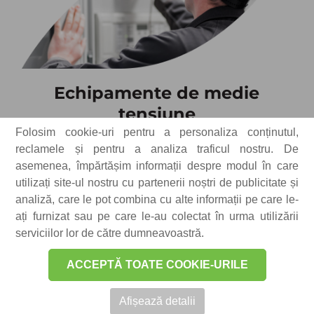
Echipamente de medie
tensiune
Folosim cookie-uri pentru a personaliza conținutul,
Portofoliul nostru este structurat pentru
reclamele și pentru a analiza traficul nostru. De
a oferi soluții tehnice pentru o gamă
asemenea, împărtășim informații despre modul în care
largă de aplicații în distribuția energiei.
utilizați site-ul nostru cu partenerii noștri de publicitate și
analiză, care le pot combina cu alte informații pe care le-
Acesta include:
ați furnizat sau pe care le-au colectat în urma utilizării
• Celule electrice pentru distribuția
serviciilor lor de către dumneavoastră.
primară și secundară
• Posturi de transformare și puncte de
ACCEPTĂ TOATE COOKIE-URILE
conexiune
• Soluții tehnice complexe și
Afișează detalii
personalizate, adaptate cerințelor