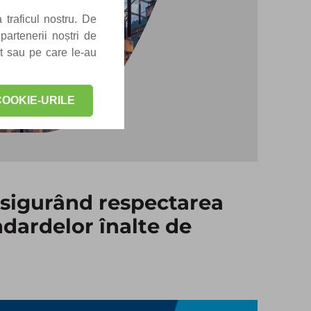
 traficul nostru. De
partenerii noștri de
at sau pe care le-au
OOKIE-URILE
asigurând respectarea
ndardelor înalte de