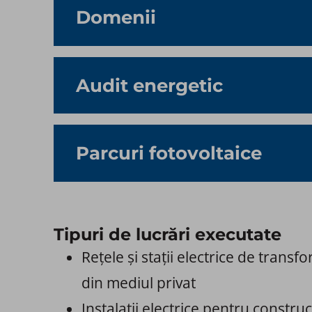
Domenii​
Audit energetic​
Parcuri fotovoltaice
Tipuri de lucrări executate
Rețele și stații electrice de trans
din mediul privat
Instalații electrice pentru construcț