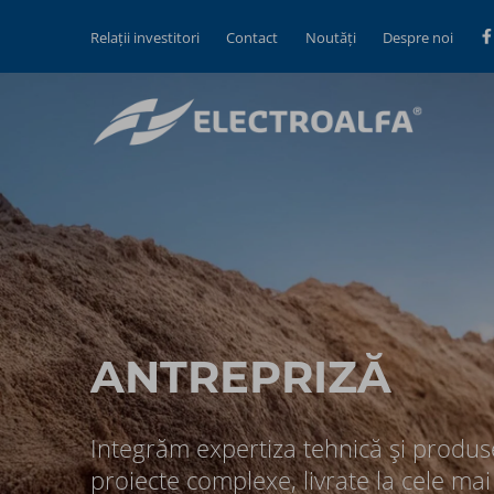
Relații investitori
Contact
Noutăți
Despre noi
ANTREPRIZĂ​​
Integrăm expertiza tehnică și produse
proiecte complexe, livrate la cele mai