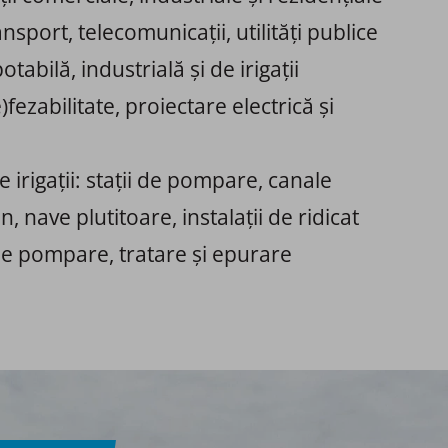
sport, telecomunicații, utilități publice ​ ​
lă, industrială și de irigații ​​
fezabilitate, proiectare electrică și
 irigații: stații de pompare, canale
nave plutitoare, instalații de ridicat​​
de pompare, tratare și epurare ​​