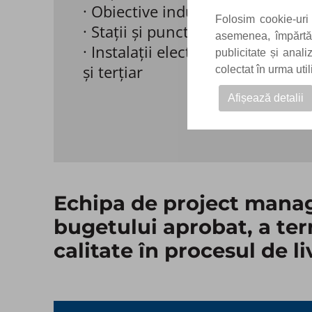
· Obiective industriale și clădiri 
Folosim cookie-uri 
· Stații și puncte de transformare
asemenea, împărtăși
· Instalații electrice interioare 
publicitate și anal
și terțiar ​
colectat în urma uti
Afișează detalii
Echipa de project manag
bugetului aprobat, a ter
calitate în procesul de liv