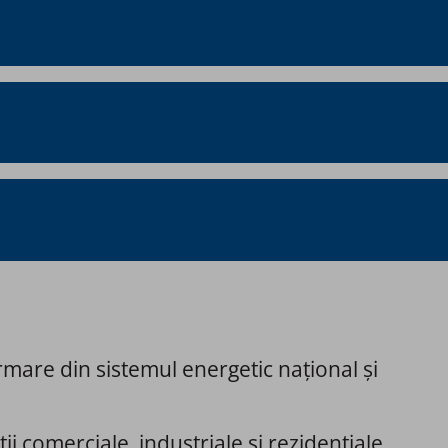
formare din sistemul energetic național și
ii comerciale, industriale și rezidențiale ​