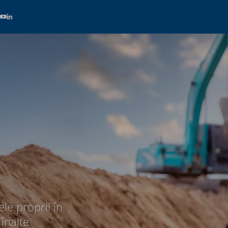
le proprii în
 înalte