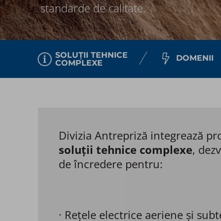
standarde de calitate.
SOLUȚII TEHNICE
DOMENII​
COMPLEXE​
Divizia Antrepriză integrează pro
soluții tehnice complexe
, dez
de încredere pentru: ​
· Rețele electrice aeriene și subt