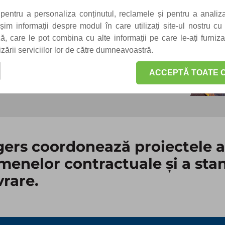
comerciale ​
pentru a personaliza conținutul, reclamele și pentru a analiza
 ​
m informații despre modul în care utilizați site-ul nostru cu 
pentru infrastructură, rezidențial
iză, care le pot combina cu alte informații pe care le-ați furniz
lizării serviciilor lor de către dumneavoastră.
ACCEPTĂ TOATE C
ers coordonează proiectele 
menelor contractuale și a sta
rare. ​