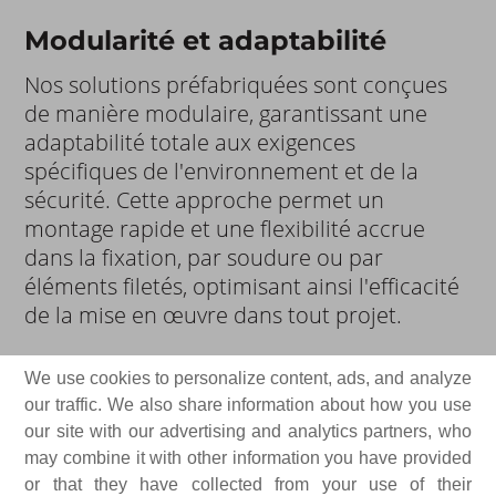
Modularité et adaptabilité
Nos solutions préfabriquées sont conçues
de manière modulaire, garantissant une
adaptabilité totale aux exigences
spécifiques de l'environnement et de la
sécurité. Cette approche permet un
montage rapide et une flexibilité accrue
dans la fixation, par soudure ou par
éléments filetés, optimisant ainsi l'efficacité
de la mise en œuvre dans tout projet.
We use cookies to personalize content, ads, and analyze
our traffic. We also share information about how you use
our site with our advertising and analytics partners, who
may combine it with other information you have provided
or that they have collected from your use of their