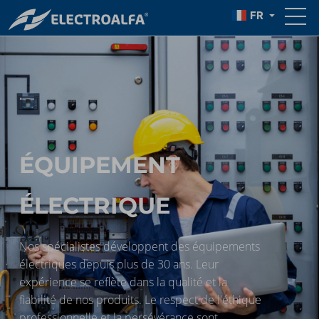
FR
ÉQUIPEMENT
ÉLECTRIQUE
Nos spécialistes développent des équipements
électriques depuis plus de 30 ans. Leur
expérience se reflète dans la qualité et la
fiabilité de nos produits. Le respect de l'éthique
professionnelle et la persévérance sont