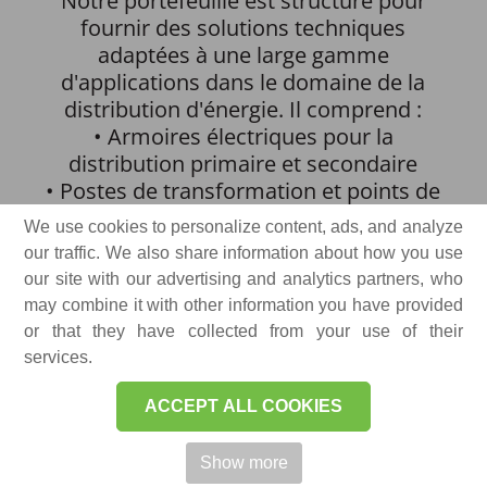
Notre portefeuille est structuré pour
fournir des solutions techniques
adaptées à une large gamme
d'applications dans le domaine de la
distribution d'énergie. Il comprend :
• Armoires électriques pour la
distribution primaire et secondaire
• Postes de transformation et points de
raccordement
We use cookies to personalize content, ads, and analyze
• Solutions techniques complexes et
our traffic. We also share information about how you use
personnalisées, adaptées aux exigences
our site with our advertising and analytics partners, who
de chaque projet
may combine it with other information you have provided
or that they have collected from your use of their
services.
ACCEPT ALL COOKIES
Nos équipements moyenne tension
Show more
sont conçus pour garantir un