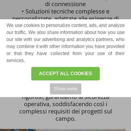
di connessione
• Soluzioni tecniche complesse e
personalizzate, adattate alle esigenze di
ogni progetto
We use cookies to personalize content, ads, and analyze
our traffic. We also share information about how you use
our site with our advertising and analytics partners, who
may combine it with other information you have provided
or that they have collected from your use of their
services.
Le nostre apparecchiature di media
tensione sono progettate per garantire
ACCEPT ALL COOKIES
un funzionamento preciso e affidabile.
Implementando gli standard più
Show more
rigorosi, garantiamo la sicurezza
operativa, soddisfacendo così i
complessi requisiti dei progetti sul
campo.