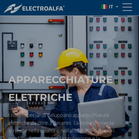
IT
APPARECCHIATURE
ELETTRICHE
I nostri specialisti sviluppano apparecchiature
elettriche da oltre 3 decenni. La loro esperienza
si riflette nella qualità e nell'affidabilità dei nostri
prodotti. Il rispetto per la professione e la