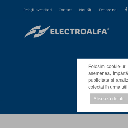
Relații investitori
Contact
Noutăți
Despre noi
Folosim cookie-uri 
asemenea, împărtăși
publicitate și anal
colectat în urma uti
Afișează detalii