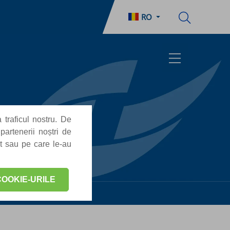
RO
 traficul nostru. De
partenerii noștri de
at sau pe care le-au
OOKIE-URILE