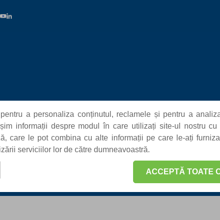
pentru a personaliza conținutul, reclamele și pentru a analiza
m informații despre modul în care utilizați site-ul nostru cu 
iză, care le pot combina cu alte informații pe care le-ați furniz
lizării serviciilor lor de către dumneavoastră.
ACCEPTĂ TOATE C