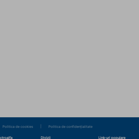
|
Politica de cookies
Politica de confidențialitate
ctroalfa
Divizii
Link-uri populare