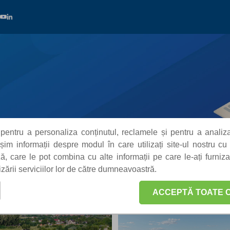
ABRICI
pentru a personaliza conținutul, reclamele și pentru a analiza
m informații despre modul în care utilizați site-ul nostru cu 
iză, care le pot combina cu alte informații pe care le-ați furniz
lizării serviciilor lor de către dumneavoastră.
ACCEPTĂ TOATE C