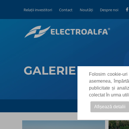
Relații investitori
Contact
Noutăți
Despre noi
GALERIE FOTO F
Folosim cookie-uri 
asemenea, împărtăși
publicitate și anal
colectat în urma uti
Afișează detalii