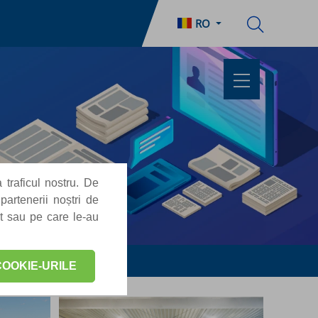
RO
 traficul nostru. De
partenerii noștri de
at sau pe care le-au
OOKIE-URILE