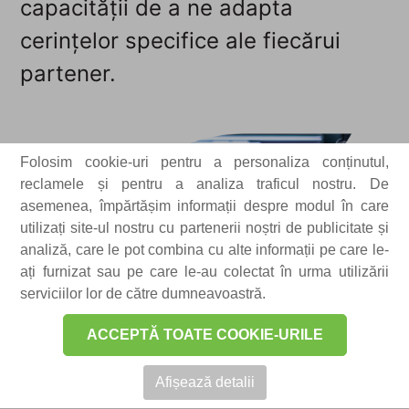
capacității de a ne adapta
cerințelor specifice ale fiecărui
partener.
Folosim cookie-uri pentru a personaliza conținutul,
reclamele și pentru a analiza traficul nostru. De
asemenea, împărtășim informații despre modul în care
utilizați site-ul nostru cu partenerii noștri de publicitate și
analiză, care le pot combina cu alte informații pe care le-
ați furnizat sau pe care le-au colectat în urma utilizării
Portofoliul nostru diversificat
serviciilor lor de către dumneavoastră.
de soluții este conceput pentru
ACCEPTĂ TOATE COOKIE-URILE
a răspunde nevoilor din
Afișează detalii
sectoarele cheie: energie &