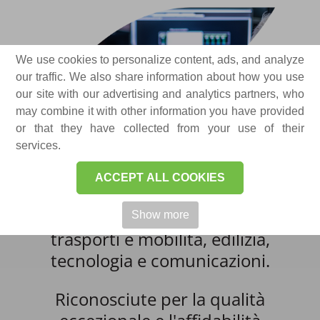
We use cookies to personalize content, ads, and analyze
our traffic. We also share information about how you use
our site with our advertising and analytics partners, who
may combine it with other information you have provided
Il nostro portafoglio
or that they have collected from your use of their
services.
diversificato di soluzioni è
progettato per soddisfare le
ACCEPT ALL COOKIES
esigenze di settori chiave:
energia e risorse critiche,
Show more
trasporti e mobilità, edilizia,
tecnologia e comunicazioni.
Riconosciute per la qualità