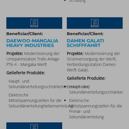
Schulung
Beneficiar/Client:
Beneficiar/Client:
DAEWOO-MANGALIA
DAMEN GALATI
HEAVY INDUSTRIES​
SCHIFFFAHRT
Projekte:
Modernisierung der
Projekte:
Modernisierung der
Umspannstation Trafo-Anlage
Stromversorgung der Werft,
PT6-4 - Mangalia Werft
Verbindungsstation Damen
Werft Galați.
Gelieferte Produkte:
Gelieferte Produkte:
Haupt- und
SekundärverteilungsschränkeNebenverteiler;
Haupt- und
SekundärverteilungsschränkeNebe
Elektrische
Mittelspannungszellen für die
Elektrische
SekundärverteilungNebenverteilung.
Mittelspannungszellen für die
Primär- und
Sekundärverteilung