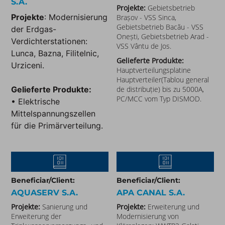
S.A.
Projekte:
Gebietsbetrieb
Projekte
: Modernisierung
Brașov - VSS Sinca,
Gebietsbetrieb Bacău - VSS
der Erdgas-
Onești, Gebietsbetrieb Arad -
Verdichterstationen:
VSS Vântu de Jos.
Lunca, Bazna, Filitelnic,
Gelieferte Produkte:
Urziceni.
Hauptverteilungsplatine
Hauptverteiler(Tablou general
Gelieferte Produkte:
de distribuție) bis zu 5000A,
PC/MCC vom Typ DISMOD.
• Elektrische
Mittelspannungszellen
für die Primärverteilung.
Beneficiar/Client:
Beneficiar/Client:
AQUASERV S.A.
APA CANAL S.A.​
Projekte:
Sanierung und
Projekte:
Erweiterung und
Erweiterung der
Modernisierung von