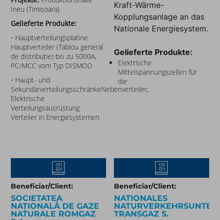
Kraft-Wärme-
Ineu (Timișoara).
Kopplungsanlage an das
Gelieferte Produkte:
Nationale Energiesystem.
• Hauptverteilungsplatine
Hauptverteiler (Tablou general
Gelieferte Produkte:
de distribuție) bis zu 5000A,
Elektrische
PC/MCC vom Typ DISMOD
Mittelspannungszellen für
• Haupt- und
die
SekundärverteilungsschränkeNebenverteiler;
Elektrische
Verteilungsausrüstung
Verteiler in Energiesystemen
Beneficiar/Client:
Beneficiar/Client:
SOCIETATEA
NATIONALES
NAȚIONALĂ DE GAZE
NATURVERKEHRSUNTER
NATURALE ROMGAZ
TRANSGAZ S.