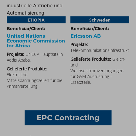
industrielle Antriebe und
Automatisierung.
ETIOPIA​
Schweden
Beneficiar/Client:
Beneficiar/Client:
United Nations
Ericsson AB
Economic Commission
Projekte:
for Africa
Telekommunikationsinfrastruktur.
Projekte:
UNECA Hauptsitz in
Gelieferte Produkte:
Gleich-
Addis Ababa.
und
Gelieferte Produkte:
Wechselstromversorgungen
Elektrische
für GSM-Ausrüstung –
Mittelspannungszellen für die
Ersatzteile.
Primärverteilung.
EPC Contracting