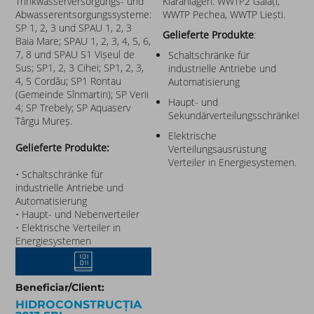
Trinkwasserversorgungs- und
Kläranlagen: WWTP2 Galați,
Abwasserentsorgungssysteme:
WWTP Pechea, WWTP Liești.
SP 1, 2, 3 und SPAU 1, 2, 3
Gelieferte Produkte
:
Baia Mare; SPAU 1, 2, 3, 4, 5, 6,
7, 8 und SPAU S1 Vișeul de
Schaltschränke für
Sus; SP1, 2, 3 Cihei; SP1, 2, 3,
industrielle Antriebe und
4, 5 Cordău; SP1 Rontau
Automatisierung
(Gemeinde Sînmartin); SP Verii
Haupt- und
4; SP Trebely; SP Aquaserv
SekundärverteilungsschränkeNeb
Târgu Mureș.
Elektrische
Gelieferte Produkte:
Verteilungsausrüstung
Verteiler in Energiesystemen.
• Schaltschränke für
industrielle Antriebe und
Automatisierung
• Haupt- und Nebenverteiler
• Elektrische Verteiler in
Energiesystemen
Beneficiar/Client:
HIDROCONSTRUCȚIA