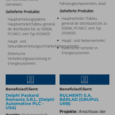
Fahrzeugkomponenten, Arad.
Getrieben.
Gelieferte Produkte:
Gelieferte Produkte:
Hauptverteiler (Tablou
Hauptverteilungsplatine
general de distribuție) bis zu
Hauptverteiler(Tablou general
5000A, PC/MCC vom Typ
de distribuție) bis zu 5000A,
DISMOD
PC/MCC vom Typ DISMOD
Haupt- und Nebenverteiler;
Haupt- und
SekundärverteilungsschränkeNebenverteiler;
Elektrische Verteiler in
Energiesystemen.
Elektrische
Verteilerungsausrüstung in
Energiesystemen.
Beneficiar/Client:
Beneficiar/Client:
Delphi Packard
RULMENȚI S.A.
Romania S.R.L. (Delphi
BÂRLAD (GRUPUL
Automotive PLC -
URB)
USA)
Projekte:
Anschluss der
Projekte:
Produktionshalle