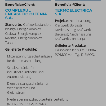
Beneficiar/Client:
Beneficiar/Client:
COMPLEXUL
TERMOELECTRICA
ENERGETIC OLTENIA
S.A.
S.A.
Projekte:
Niederlassung
Standorte:
Kraftwerksstandort
Kraftwerk Borzești;
Ișalnița, Energiekomplex
Niederlassung Kraftwerk
Craiova, Energiekomplex
Bukarest; Niederlassung
Rovinari, Energiekomplex
Kraftwerk Constanța.
Turceni
Gelieferte Produkte
:
Gelieferte Produkte:
Hauptverteiler bis zu 5000A,
PC/MCC vom Typ DISMOD.
Mittelspannungsschaltanlagen
für die Primärverteilung
Schaltschränke für
industrielle Antriebe und
Automatisierung
Dienstleistungsschränke für
Wechselstrom und
Gleichstrom
Niederspannungshauptverteilerverteilung
(NSHV) bis 5000A, PC/MCC