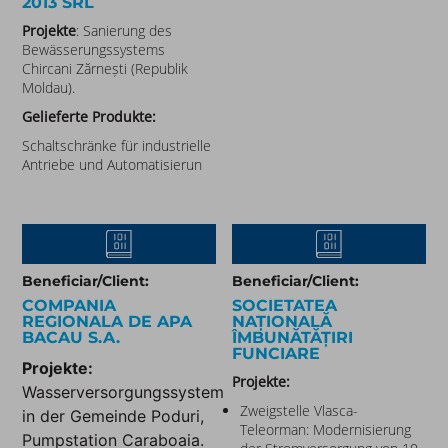
2013 SRL
Projekte
: Sanierung des
Bewässerungssystems
Chircani Zărnești (Republik
Moldau).
Gelieferte Produkte:
Schaltschränke für industrielle
Antriebe und Automatisierun
Beneficiar/Client:
Beneficiar/Client:
COMPANIA
SOCIETATEA
REGIONALA DE APA
NAȚIONALĂ
BACAU S.A.​
ÎMBUNĂTĂȚIRI
FUNCIARE
Projekte:
Projekte:
Wasserversorgungssystem
Zweigstelle Vlasca-
in der Gemeinde Poduri,
Teleorman: Modernisierung
Pumpstation Caraboaia.