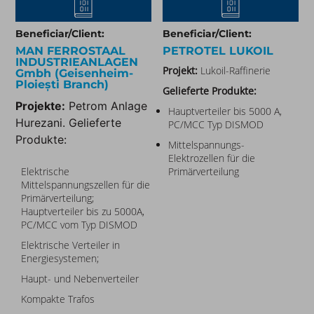
Beneficiar/Client:
Beneficiar/Client:
MAN FERROSTAAL
PETROTEL LUKOIL​
INDUSTRIEANLAGEN
Projekt:
Lukoil-Raffinerie
Gmbh (Geisenheim-
Ploiești Branch)​
Gelieferte Produkte:
Projekte:
Petrom Anlage
Hauptverteiler bis 5000 A,
Hurezani. Gelieferte
PC/MCC Typ DISMOD
Produkte:
Mittelspannungs-
Elektrozellen für die
Elektrische
Primärverteilung
Mittelspannungszellen für die
Primärverteilung;
Hauptverteiler bis zu 5000A,
PC/MCC vom Typ DISMOD
Elektrische Verteiler in
Energiesystemen;
Haupt- und Nebenverteiler
Kompakte Trafos