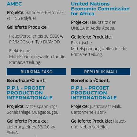
AMEC
United Nations
Economic Commission
Projekte:
Raffinerie Petrobrazi
for Africa
PF 155 Polyfuel.
Projekte:
Hauptsitz der
Gelieferte Produkte
:
UNECA in Addis Abeba.
Hauptverteiler bis zu 5000A,
Gelieferte Produkte
:
PC/MCC vom Typ DISMOD
Elektrische
Mittelspannungszellen für die
Elektrische
Primärverteilung.
Mittelspannungszellen für die
Primärverteilung.
BURKINA FASO​
REPUBLIK MALI
Beneficiar/Client:
Beneficiar/Client:
P.P.I. - PROJET
P.P.I. - PROJET
PRODUCTION
PRODUCTION
INTERNATIONALE
INTERNATIONALE
Projekte:
Mittelspannungs-
Projekte:
Justizpalast Mali,
Schaltanlage Ouagadougou.
Cartonnerie-Fabrik.
Gelieferte Produkte:
Gelieferte Produkte:
Haupt-
Lieferung eines 33/6.6 kV
und Nebenverteiler.
8MVA