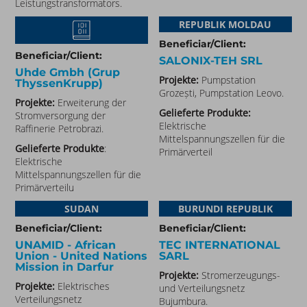
Leistungstransformators.
REPUBLIK MOLDAU
Beneficiar/Client:
Beneficiar/Client:
SALONIX-TEH SRL
Uhde Gmbh (Grup
Projekte:
Pumpstation
ThyssenKrupp)
Grozești, Pumpstation Leovo.
Projekte:
Erweiterung der
Gelieferte Produkte:
Stromversorgung der
Elektrische
Raffinerie Petrobrazi.
Mittelspannungszellen für die
Gelieferte Produkte
:
Primärverteil
Elektrische
Mittelspannungszellen für die
Primärverteilu
SUDAN
BURUNDI REPUBLIK
Beneficiar/Client:
Beneficiar/Client:
UNAMID - African
TEC INTERNATIONAL
Union - United Nations
SARL
Mission in Darfur​
Projekte:
Stromerzeugungs-
Projekte:
Elektrisches
und Verteilungsnetz
Verteilungsnetz
Bujumbura.