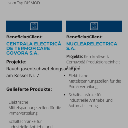
vom Typ DISMOD
Beneficiar/Client:
Beneficiar/Client:
CENTRALA ELECTRICĂ
NUCLEARELECTRICA
DE TERMOFICARE
S.A.
GOVORA S.A.
Projekte:
Kernkraftwerk
Projekte:
Cernavodă Produktionseinheit
1 und 2
Rauchgasentschwefelungsanlagen
am Kessel Nr. 7
Elektrische
Mittelspannungszellen für die
Primärverteilung
Gelieferte Produkte:
Schaltschränke für
industrielle Antriebe und
Elektrische
Automatisierung
Mittelspannungszellen für die
Primärverteilung
Schaltschränke für
industrielle Antriebe und