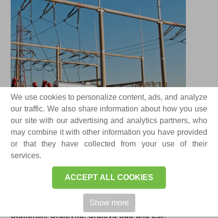
We use cookies to personalize content, ads, and analyze
our traffic. We also share information about how you use
our site with our advertising and analytics partners, who
may combine it with other information you have provided
or that they have collected from your use of their
services.
Beneficiar/Client:
DISTRIBUȚIE ENERGIE
ACCEPT ALL COOKIES
OLTENIA (CEZ GRUP)
Projekte:
Modernisierung der 110/20 kV
Show more
Stationen: Craiovița, Craiova Sud und Est,