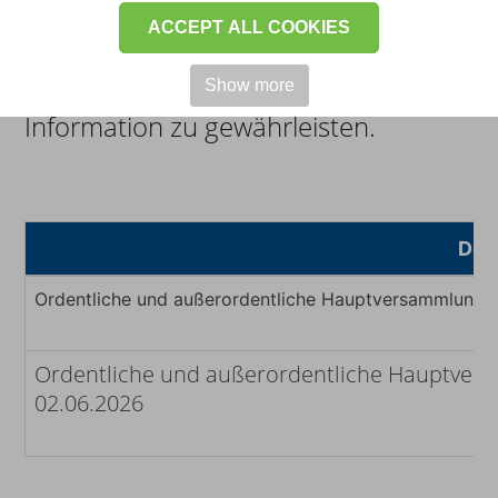
Abstimmungsergebnisse zur
ACCEPT ALL COOKIES
Verfügung gestellt, um eine
vollständige und transparente
Show more
Information zu gewährleisten.
Doc
Ordentliche und außerordentliche Hauptversammlunge
Ordentliche und außerordentliche Hauptvers
02.06.2026