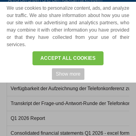
Anforderungen und den Kapitalmarktregeln
veröffentlicht.
We use cookies to personalize content, ads, and analyze
our traffic. We also share information about how you use
our site with our advertising and analytics partners, who
may combine it with other information you have provided
or that they have collected from your use of their
services.
Dokument
ACCEPT ALL COOKIES
Ergebniskonferenz – Präsentation der Ergebnisse des ers
Show more
Verfügbarkeit der Aufzeichnung der Telefonkonferenz zu 
Transkript der Frage-und-Antwort-Runde der Telefonkonfe
Q1 2026 Report
Consolidated financial statements Q1 2026 - excel format